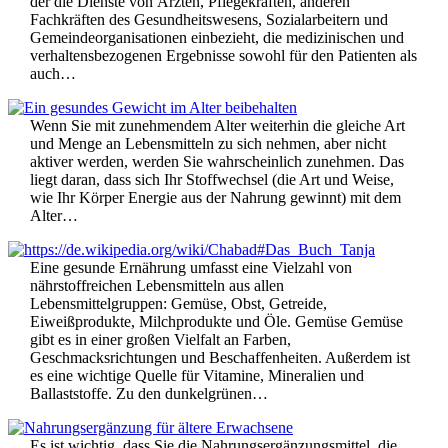
der die Dienste von Ärzten, Pflegekräften, anderen
Fachkräften des Gesundheitswesens, Sozialarbeitern und
Gemeindeorganisationen einbezieht, die medizinischen und
verhaltensbezogenen Ergebnisse sowohl für den Patienten als
auch…
Wenn Sie mit zunehmendem Alter weiterhin die gleiche Art
und Menge an Lebensmitteln zu sich nehmen, aber nicht
aktiver werden, werden Sie wahrscheinlich zunehmen. Das
liegt daran, dass sich Ihr Stoffwechsel (die Art und Weise,
wie Ihr Körper Energie aus der Nahrung gewinnt) mit dem
Alter…
Eine gesunde Ernährung umfasst eine Vielzahl von
nährstoffreichen Lebensmitteln aus allen
Lebensmittelgruppen: Gemüse, Obst, Getreide,
Eiweißprodukte, Milchprodukte und Öle. Gemüse Gemüse
gibt es in einer großen Vielfalt an Farben,
Geschmacksrichtungen und Beschaffenheiten. Außerdem ist
es eine wichtige Quelle für Vitamine, Mineralien und
Ballaststoffe. Zu den dunkelgrünen…
Es ist wichtig, dass Sie die Nahrungsergänzungsmittel, die