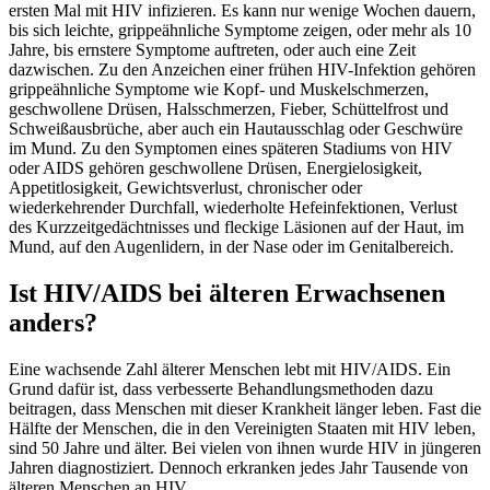
ersten Mal mit HIV infizieren. Es kann nur wenige Wochen dauern,
bis sich leichte, grippeähnliche Symptome zeigen, oder mehr als 10
Jahre, bis ernstere Symptome auftreten, oder auch eine Zeit
dazwischen. Zu den Anzeichen einer frühen HIV-Infektion gehören
grippeähnliche Symptome wie Kopf- und Muskelschmerzen,
geschwollene Drüsen, Halsschmerzen, Fieber, Schüttelfrost und
Schweißausbrüche, aber auch ein Hautausschlag oder Geschwüre
im Mund. Zu den Symptomen eines späteren Stadiums von HIV
oder AIDS gehören geschwollene Drüsen, Energielosigkeit,
Appetitlosigkeit, Gewichtsverlust, chronischer oder
wiederkehrender Durchfall, wiederholte Hefeinfektionen, Verlust
des Kurzzeitgedächtnisses und fleckige Läsionen auf der Haut, im
Mund, auf den Augenlidern, in der Nase oder im Genitalbereich.
Ist HIV/AIDS bei älteren Erwachsenen
anders?
Eine wachsende Zahl älterer Menschen lebt mit HIV/AIDS. Ein
Grund dafür ist, dass verbesserte Behandlungsmethoden dazu
beitragen, dass Menschen mit dieser Krankheit länger leben. Fast die
Hälfte der Menschen, die in den Vereinigten Staaten mit HIV leben,
sind 50 Jahre und älter. Bei vielen von ihnen wurde HIV in jüngeren
Jahren diagnostiziert. Dennoch erkranken jedes Jahr Tausende von
älteren Menschen an HIV.