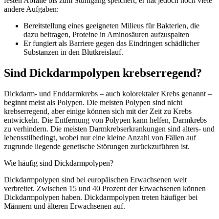
festen Abfälle bis zum Stuhlgang speichert; er hat jedoch noch viele
andere Aufgaben:
Bereitstellung eines geeigneten Milieus für Bakterien, die
dazu beitragen, Proteine in Aminosäuren aufzuspalten
Er fungiert als Barriere gegen das Eindringen schädlicher
Substanzen in den Blutkreislauf.
Sind Dickdarmpolypen krebserregend?
Dickdarm- und Enddarmkrebs – auch kolorektaler Krebs genannt –
beginnt meist als Polypen. Die meisten Polypen sind nicht
krebserregend, aber einige können sich mit der Zeit zu Krebs
entwickeln. Die Entfernung von Polypen kann helfen, Darmkrebs
zu verhindern. Die meisten Darmkrebserkrankungen sind alters- und
lebensstilbedingt, wobei nur eine kleine Anzahl von Fällen auf
zugrunde liegende genetische Störungen zurückzuführen ist.
Wie häufig sind Dickdarmpolypen?
Dickdarmpolypen sind bei europäischen Erwachsenen weit
verbreitet. Zwischen 15 und 40 Prozent der Erwachsenen können
Dickdarmpolypen haben. Dickdarmpolypen treten häufiger bei
Männern und älteren Erwachsenen auf.