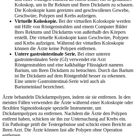
Koloskop, um in Ihr Rektum und Ihren Dickdarm zu schauen.
Die Koloskopie kann gereiztes und geschwollenes Gewebe,
Geschwüre, Polypen und Krebs aufzeigen.
Virtuelle Koloskopie.
Bei der virtuellen Koloskopie werden
mit Hilfe von Röntgenstrahlen und einem Computer Bilder
Ihres Rektums und Dickdarms von außerhalb des Körpers
erstellt. Die virtuelle Koloskopie kann Geschwüre, Polypen
und Krebs aufzeigen. Während der virtuellen Koloskopie
können die Ärzte keine Polypen entfernen.
Untere gastrointestinale Serie.
Bei einer unteren
gastrointestinalen Serie (GI) verwendet ein Arzt
Röntgenstrahlen und eine kalkhaltige Flüssigkeit namens
Barium, um Ihren Dickdarm zu betrachten. Durch das Barium
ist Ihr Dickdarm auf dem Röntgenbild besser zu erkennen.
Eine untere Gastrointestinal-Serie wird auch als
Bariumeinlauf bezeichnet.
Ärzte behandeln Dickdarmpolypen, indem sie sie entfernen. In den
meisten Fällen verwenden die Ärzte während einer Koloskopie oder
flexiblen Sigmoidoskopie spezielle Instrumente, um
Dickdarmpolypen zu entfernen. Nachdem die Ärzte den Polypen
entfernt haben, schicken sie ihn zur Untersuchung auf Krebs ein.
Ein Pathologe prüft die Testergebnisse und schickt einen Bericht an
Ihren Arzt. Die Ärzte können fast alle Polypen ohne Operation
entfernen.