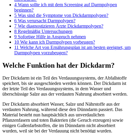
4 Wann sollte ich mit dem Screening auf Darmpolypen
beginnen?
5 Was sind die Symptome von Dickdarmpolypen?
6 Was verursacht Darmpolypen?
7 Wie diagnostizieren Ärzte Dickdarmpolypen?
8 Regelmäßig Untersuchungen
9 Sofortige Hilfe in Anspruch nehmen
10 Wie kann ich Darmpolypen vorbeugen?
11 Welche Art von Ernährungsplan ist am besten geeignet, um
Darmpolypen vorzubeugen?
Welche Funktion hat der Dickdarm?
Der Dickdarm ist ein Teil des Verdauungssystems, der Abfallstoffe
speichert, bis sie ausgeschieden werden können. Der Dickdarm ist
der letzte Teil des Verdauungssystems, in dem Wasser und
überschüssige Salze aus der verdauten Nahrung absorbiert werden.
Der Dickdarm absorbiert Wasser, Salze und Nährstoffe aus der
verdauten Nahrung, während diese den Dünndarm passiert. Das
Material besteht nun hauptsächlich aus unverdaulichen
Pflanzenfasern und toten Bakterien (die Geruch erzeugen) sowie
einigen Gallenfarbstoffen, die im Dünndarm nicht absorbiert
wurden, weil sie bei der Verdauung nicht benötigt wurden.