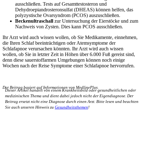
ausschließen. Tests auf Gesamttestosteron und
Dehydroepiandrosteronsulfat (DHEAS) können helfen, das
polyzystische Ovarsyndrom (PCOS) auszuschließen.
Beckenultraschall
zur Untersuchung der Eierstöcke und zum
Nachweis von Zysten. Dies kann PCOS ausschließen.
Ihr Arzt wird auch wissen wollen, ob Sie Medikamente, einnehmen,
die Ihren Schlaf beeinträchtigen oder Atemsymptome der
Schlafapnoe verursachen könnten. Ihr Arzt wird auch wissen
wollen, ob Sie in letzter Zeit in Höhen über 6.000 Fuß gereist sind,
denn diese sauerstoffarmen Umgebungen können noch einige
Wochen nach der Reise Symptome einer Schlafapnoe hervorrufen.
Der Beitrag basiert auf Informationen von MedlinePlus.
Dieser Artikel handelt von einem Krankheitsbild oder gesundheitlichen oder
medizinischen Thema und dient dabei jedoch nicht der Eigendiagnose. Der
Beitrag ersetzt nicht eine Diagnose durch einen Arzt. Bitte lesen und beachten
Sie auch unseren Hinweis zu
Gesundheitsthemen
!