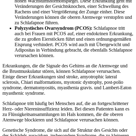
hohen Wachstumshormonspiegel. Diese Erkrankung geht mit
Veränderungen der Gesichtsknochen, einer Schwellung des
Rachens und einer Vergrößerung der Zunge einher. Diese
Veränderungen können die oberen Atemwege verstopfen und
zu Schlafapnoe führen.
Polyzystisches Ovarsyndrom (PCOS):
Schlafapnoe tritt
auch bei Frauen mit PCOS auf, einer endokrinen Erkrankung,
die zu großen Eierstöcken führt und einen ordnungsgemäßen
Eisprung verhindert. PCOS wird auch mit Übergewicht und
Adipositas in Verbindung gebracht, die ebenfalls Schlafapnoe
verursachen können.
Erkrankungen, die die Signale des Gehirns an die Atemwege und
die Brustmuskulatur stören, können Schlafapnoe verursachen.
Einige dieser Erkrankungen sind stroke, amyotrophic lateral
sclerosis, Chiari malformations, myotonic dystrophy, post-polio
syndrome, dermatomyositis, myasthenia gravis. und Lambert-Eaton
myasthenic syndrome.
Schlafapnoe tritt häufig bei Menschen auf, die an fortgeschrittener
Herz- oder Niereninsuffizienz leiden. Bei diesen Patienten kann es
zu Flüssigkeitsansammlungen im Hals kommen, die die oberen
Atemwege blockieren und Schlafapnoe verursachen können.
Genetische Syndrome, die sich auf die Struktur des Gesichts oder
des Schädels auswirken, insbesondere Syndrome, die zu kleineren