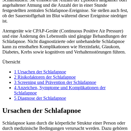
angehaltener Atmung und die Anzahl der in einer Stunde
festgestellten zentralen Schlafapnoe-Ereignisse. Sie stellen auch fest,
ob der Sauerstoffgehalt im Blut während dieser Ereignisse niedriger
ist.
Atemgeräte wie CPAP-Geräte (Continuous Positive Air Pressure)
und eine Änderung des Lebensstils sind gängige Behandlungen der
Schlafapnoe. Nicht diagnostizierte oder unbehandelte Schlafapnoe
kann zu ernsthaften Komplikationen wie Herzinfarkt, Glaukom,
Diabetes, Krebs sowie kognitiven und Verhaltensstörungen führen.
Übersicht
1 Ursachen der Schlafapnoe
2 Risikofaktoren der Schlafapnoe
3 Screening und Prävention der Schlafapnoe
4 Anzeichen, Symptome und Komplikationen der
Schlafapnoe
5 Diagnose der Schlafapnoe
Ursachen der Schlafapnoe
Schlafapnoe kann durch die körperliche Struktur einer Person oder
durch medizinische Bedingungen verursacht werden. Dazu gehören