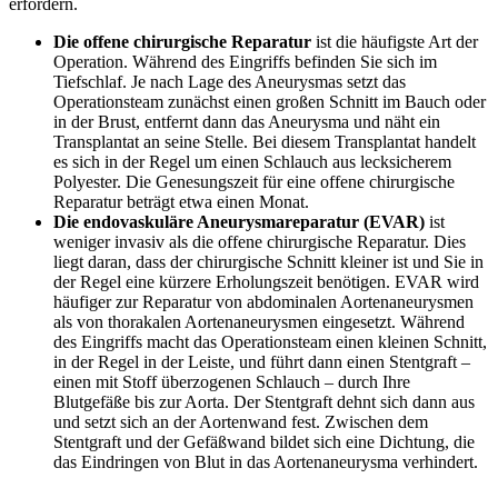
erfordern.
Die offene chirurgische Reparatur
ist die häufigste Art der
Operation. Während des Eingriffs befinden Sie sich im
Tiefschlaf. Je nach Lage des Aneurysmas setzt das
Operationsteam zunächst einen großen Schnitt im Bauch oder
in der Brust, entfernt dann das Aneurysma und näht ein
Transplantat an seine Stelle. Bei diesem Transplantat handelt
es sich in der Regel um einen Schlauch aus lecksicherem
Polyester. Die Genesungszeit für eine offene chirurgische
Reparatur beträgt etwa einen Monat.
Die endovaskuläre Aneurysmareparatur (EVAR)
ist
weniger invasiv als die offene chirurgische Reparatur. Dies
liegt daran, dass der chirurgische Schnitt kleiner ist und Sie in
der Regel eine kürzere Erholungszeit benötigen. EVAR wird
häufiger zur Reparatur von abdominalen Aortenaneurysmen
als von thorakalen Aortenaneurysmen eingesetzt. Während
des Eingriffs macht das Operationsteam einen kleinen Schnitt,
in der Regel in der Leiste, und führt dann einen Stentgraft –
einen mit Stoff überzogenen Schlauch – durch Ihre
Blutgefäße bis zur Aorta. Der Stentgraft dehnt sich dann aus
und setzt sich an der Aortenwand fest. Zwischen dem
Stentgraft und der Gefäßwand bildet sich eine Dichtung, die
das Eindringen von Blut in das Aortenaneurysma verhindert.