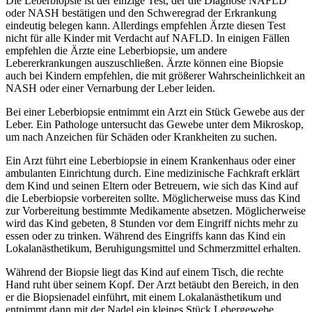
Die Leberbiopsie ist der einzige Test, der die Diagnose NAFLD
oder NASH bestätigen und den Schweregrad der Erkrankung
eindeutig belegen kann. Allerdings empfehlen Ärzte diesen Test
nicht für alle Kinder mit Verdacht auf NAFLD. In einigen Fällen
empfehlen die Ärzte eine Leberbiopsie, um andere
Lebererkrankungen auszuschließen. Ärzte können eine Biopsie
auch bei Kindern empfehlen, die mit größerer Wahrscheinlichkeit an
NASH oder einer Vernarbung der Leber leiden.
Bei einer Leberbiopsie entnimmt ein Arzt ein Stück Gewebe aus der
Leber. Ein Pathologe untersucht das Gewebe unter dem Mikroskop,
um nach Anzeichen für Schäden oder Krankheiten zu suchen.
Ein Arzt führt eine Leberbiopsie in einem Krankenhaus oder einer
ambulanten Einrichtung durch. Eine medizinische Fachkraft erklärt
dem Kind und seinen Eltern oder Betreuern, wie sich das Kind auf
die Leberbiopsie vorbereiten sollte. Möglicherweise muss das Kind
zur Vorbereitung bestimmte Medikamente absetzen. Möglicherweise
wird das Kind gebeten, 8 Stunden vor dem Eingriff nichts mehr zu
essen oder zu trinken. Während des Eingriffs kann das Kind ein
Lokalanästhetikum, Beruhigungsmittel und Schmerzmittel erhalten.
Während der Biopsie liegt das Kind auf einem Tisch, die rechte
Hand ruht über seinem Kopf. Der Arzt betäubt den Bereich, in den
er die Biopsienadel einführt, mit einem Lokalanästhetikum und
entnimmt dann mit der Nadel ein kleines Stück Lebergewebe.