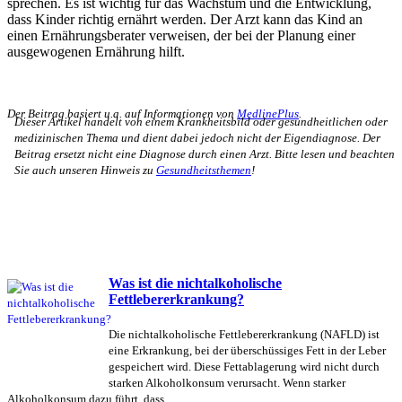
sprechen. Es ist wichtig für das Wachstum und die Entwicklung,
dass Kinder richtig ernährt werden. Der Arzt kann das Kind an
einen Ernährungsberater verweisen, der bei der Planung einer
ausgewogenen Ernährung hilft.
Der Beitrag basiert u.a. auf Informationen von
MedlinePlus
.
Dieser Artikel handelt von einem Krankheitsbild oder gesundheitlichen oder
medizinischen Thema und dient dabei jedoch nicht der Eigendiagnose. Der
Beitrag ersetzt nicht eine Diagnose durch einen Arzt. Bitte lesen und beachten
Sie auch unseren Hinweis zu
Gesundheitsthemen
!
Was ist die nichtalkoholische
Fettlebererkrankung?
Die nichtalkoholische Fettlebererkrankung (NAFLD) ist
eine Erkrankung, bei der überschüssiges Fett in der Leber
gespeichert wird. Diese Fettablagerung wird nicht durch
starken Alkoholkonsum verursacht. Wenn starker
Alkoholkonsum dazu führt, dass...