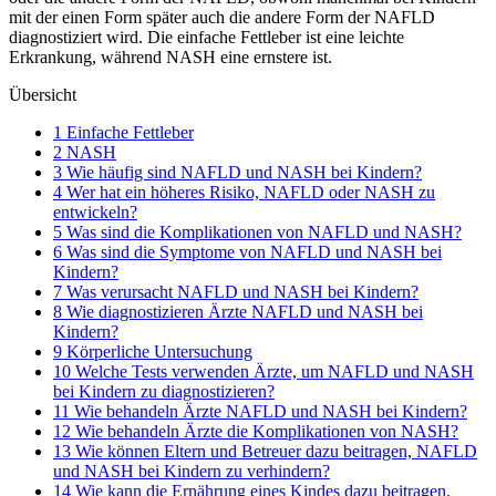
mit der einen Form später auch die andere Form der NAFLD
diagnostiziert wird. Die einfache Fettleber ist eine leichte
Erkrankung, während NASH eine ernstere ist.
Übersicht
1 Einfache Fettleber
2 NASH
3 Wie häufig sind NAFLD und NASH bei Kindern?
4 Wer hat ein höheres Risiko, NAFLD oder NASH zu
entwickeln?
5 Was sind die Komplikationen von NAFLD und NASH?
6 Was sind die Symptome von NAFLD und NASH bei
Kindern?
7 Was verursacht NAFLD und NASH bei Kindern?
8 Wie diagnostizieren Ärzte NAFLD und NASH bei
Kindern?
9 Körperliche Untersuchung
10 Welche Tests verwenden Ärzte, um NAFLD und NASH
bei Kindern zu diagnostizieren?
11 Wie behandeln Ärzte NAFLD und NASH bei Kindern?
12 Wie behandeln Ärzte die Komplikationen von NASH?
13 Wie können Eltern und Betreuer dazu beitragen, NAFLD
und NASH bei Kindern zu verhindern?
14 Wie kann die Ernährung eines Kindes dazu beitragen,