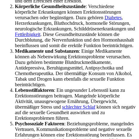
und dem Erreichen einer Erektion.
Körperliche Gesundheitszustände
: Verschiedene
körperliche Erkrankungen können Erektionsstörungen
verursachen oder begünstigen. Dazu gehören
Diabetes
,
Herzerkrankungen, Bluthochdruck, hormonelle Störungen,
neurologische Erkrankungen, Schilddrüsenerkrankungen und
Fettleibigkeit
. Diese Gesundheitszustände können die
Durchblutung, die Nervenfunktion und den Hormonhaushalt
beeinflussen und somit die erektile Funktion beeinträchtigen.
Medikamente und Substanzen
: Einige Medikamente
können als Nebenwirkung Erektionsprobleme verursachen.
Dazu gehören bestimmte Blutdruckmedikamente,
Antidepressiva, Beruhigungsmittel, Antipsychotika und
Chemotherapeutika. Der übermäßige Konsum von Alkohol,
Tabak und Drogen kann ebenfalls die sexuelle Funktion
beeinträchtigen.
Lebensstilfaktoren
: Ein ungesunder Lebensstil kann zu
Erektionsstörungen beitragen. Mangelnde körperliche
Aktivität, unausgewogene Ernährung, Übergewicht,
übermäßiger Stress und
schlechter Schlaf
können sich negativ
auf die sexuelle Gesundheit auswirken und zu
Erektionsproblemen führen.
Psychosoziale Faktoren
: Beziehungsprobleme, mangelndes
Vertrauen, Kommunikationsprobleme und negative sexuelle
Erfahrungen können eine Erektionsstörung beeinflussen. Es