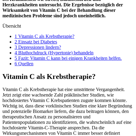
Herzkrankheiten untersucht. Die Ergebnisse bezüglich der
Wirksamkeit von Vitamin C bei der Behandlung dieser
medizinischen Probleme sind jedoch uneinheitlich.
Übersicht
1 Vitamin C als Krebstherapie?
2 Einsatz bei Diabetes
3 Depressionen lindern?
4 Bluthochdruck (Hypertonie) behandeln
5 Fazit: Vitamin C kann bei einigen Krankheiten helfen.
6 Quellen
Vitamin C als Krebstherapie?
Vitamin C als Krebstherapie hat eine umstrittene Vergangenheit.
Jetzt zeigt eine wachsende Zahl präklinischer Studien, wie
hochdosiertes Vitamin C Krebspatienten zugute kommen könnte.
Wichtig ist, dass diese vorklinischen Studien eine klare Begründung
und potenzielle Biomarker liefern, die dazu beitragen können, den
therapeutischen Ansatz zu personalisieren und
Patientenpopulationen zu identifizieren, die wahrscheinlich auf eine
hochdosierte Vitamin-C-Therapie ansprechen. Da die
Wirkungsmechanismen von Vitamin C immer besser definiert