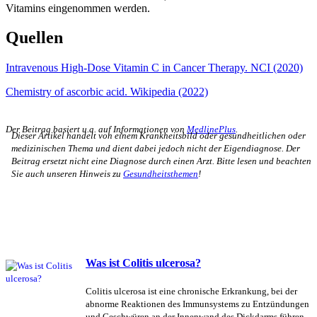
Vitamins eingenommen werden.
Quellen
Intravenous High-Dose Vitamin C in Cancer Therapy. NCI (2020)
Chemistry of ascorbic acid. Wikipedia (2022)
Der Beitrag basiert u.a. auf Informationen von
MedlinePlus
.
Dieser Artikel handelt von einem Krankheitsbild oder gesundheitlichen oder
medizinischen Thema und dient dabei jedoch nicht der Eigendiagnose. Der
Beitrag ersetzt nicht eine Diagnose durch einen Arzt. Bitte lesen und beachten
Sie auch unseren Hinweis zu
Gesundheitsthemen
!
Was ist Colitis ulcerosa?
Colitis ulcerosa ist eine chronische Erkrankung, bei der
abnorme Reaktionen des Immunsystems zu Entzündungen
und Geschwüren an der Innenwand des Dickdarms führen.