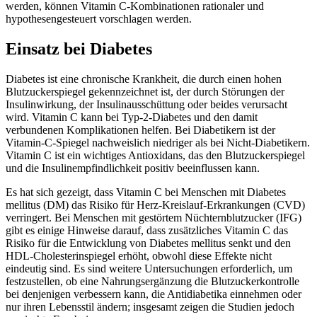
werden, können Vitamin C-Kombinationen rationaler und
hypothesengesteuert vorschlagen werden.
Einsatz bei Diabetes
Diabetes ist eine chronische Krankheit, die durch einen hohen
Blutzuckerspiegel gekennzeichnet ist, der durch Störungen der
Insulinwirkung, der Insulinausschüttung oder beides verursacht
wird. Vitamin C kann bei Typ-2-Diabetes und den damit
verbundenen Komplikationen helfen. Bei Diabetikern ist der
Vitamin-C-Spiegel nachweislich niedriger als bei Nicht-Diabetikern.
Vitamin C ist ein wichtiges Antioxidans, das den Blutzuckerspiegel
und die Insulinempfindlichkeit positiv beeinflussen kann.
Es hat sich gezeigt, dass Vitamin C bei Menschen mit Diabetes
mellitus (DM) das Risiko für Herz-Kreislauf-Erkrankungen (CVD)
verringert. Bei Menschen mit gestörtem Nüchternblutzucker (IFG)
gibt es einige Hinweise darauf, dass zusätzliches Vitamin C das
Risiko für die Entwicklung von Diabetes mellitus senkt und den
HDL-Cholesterinspiegel erhöht, obwohl diese Effekte nicht
eindeutig sind. Es sind weitere Untersuchungen erforderlich, um
festzustellen, ob eine Nahrungsergänzung die Blutzuckerkontrolle
bei denjenigen verbessern kann, die Antidiabetika einnehmen oder
nur ihren Lebensstil ändern; insgesamt zeigen die Studien jedoch