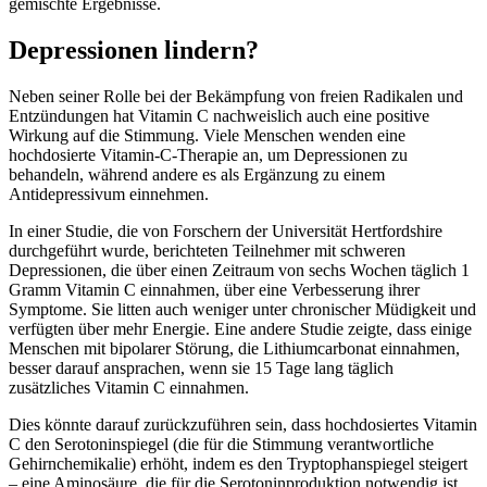
gemischte Ergebnisse.
Depressionen lindern?
Neben seiner Rolle bei der Bekämpfung von freien Radikalen und
Entzündungen hat Vitamin C nachweislich auch eine positive
Wirkung auf die Stimmung. Viele Menschen wenden eine
hochdosierte Vitamin-C-Therapie an, um Depressionen zu
behandeln, während andere es als Ergänzung zu einem
Antidepressivum einnehmen.
In einer Studie, die von Forschern der Universität Hertfordshire
durchgeführt wurde, berichteten Teilnehmer mit schweren
Depressionen, die über einen Zeitraum von sechs Wochen täglich 1
Gramm Vitamin C einnahmen, über eine Verbesserung ihrer
Symptome. Sie litten auch weniger unter chronischer Müdigkeit und
verfügten über mehr Energie. Eine andere Studie zeigte, dass einige
Menschen mit bipolarer Störung, die Lithiumcarbonat einnahmen,
besser darauf ansprachen, wenn sie 15 Tage lang täglich
zusätzliches Vitamin C einnahmen.
Dies könnte darauf zurückzuführen sein, dass hochdosiertes Vitamin
C den Serotoninspiegel (die für die Stimmung verantwortliche
Gehirnchemikalie) erhöht, indem es den Tryptophanspiegel steigert
– eine Aminosäure, die für die Serotoninproduktion notwendig ist.