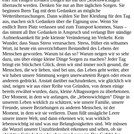
überrascht werden. Denken Sie nur an Ihre täglichen Sorgen. Sie
beginnen Ihren Tag mit dem Gedanken an mögliche
Wetterüberraschungen. Dann wählen Sie Ihre Kleidung für den Tag
aus, machen sich Gedanken über die Eignung usw. Wenn Sie
endlich Ihren Platz verlassen und zum Transport kommen, Staus –
das nimmt all Ihre Gedanken in Anspruch und verlangt Ihre ständige
Aufmerksamkeit für jede kleinste Veränderung im Verkehr. Kein
Wunder, dass Staus Stress verursachen. Stress, früher ein seltsames
Wort, ist heute ein unverzichtbarer Bestandteil des Lebens der
Menschen geworden. Warum ist das so? Warum neigen wir so sehr
dazu, uns über einige kleine Dinge Sorgen zu machen? Jeder Tag
bringt ein Stückchen Glück, denn wir sind immer noch gesund, die
Menschen, die wir lieben, sind bei uns, das Leben geht weiter, aber
wir haben unsere Stimmung wegen unerwartetem Regen oder etwas
anderem gedrückt. Anstatt darüber nachzudenken, wie glücklich wir
sind, neigen wir aus einer Reihe von Gründen, von denen einige
bereits erwähnt wurden, dazu, kleine Alltagssorgen zu überbetonen.
Der Moment, in dem wir anfangen, die „lebenswichtigen“ Dinge in
unserem Leben wirklich zu schätzen, wie unsere Familie, unsere
Freunde, unsere Beziehungen zu anderen Menschen, ist der
Moment, in dem wir sie verlieren. Dann füllt unsägliche Leere
unsere innere Welt, und dann erkennen wir, was wirklich
lebenswichtig ist und was nur Belanglosigkeiten sind. Wir müssen
die Wurzel unserer Unzufriedenheit erkennen und sehen, ob sie