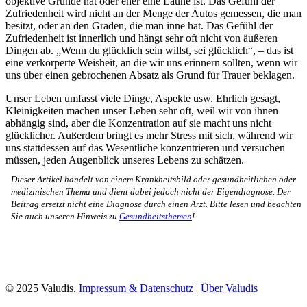
objektive Gründe hat oder eher eine Laune ist. Das Gefühl der
Zufriedenheit wird nicht an der Menge der Autos gemessen, die man
besitzt, oder an den Graden, die man inne hat. Das Gefühl der
Zufriedenheit ist innerlich und hängt sehr oft nicht von äußeren
Dingen ab. „Wenn du glücklich sein willst, sei glücklich“, – das ist
eine verkörperte Weisheit, an die wir uns erinnern sollten, wenn wir
uns über einen gebrochenen Absatz als Grund für Trauer beklagen.
Unser Leben umfasst viele Dinge, Aspekte usw. Ehrlich gesagt,
Kleinigkeiten machen unser Leben sehr oft, weil wir von ihnen
abhängig sind, aber die Konzentration auf sie macht uns nicht
glücklicher. Außerdem bringt es mehr Stress mit sich, während wir
uns stattdessen auf das Wesentliche konzentrieren und versuchen
müssen, jeden Augenblick unseres Lebens zu schätzen.
Dieser Artikel handelt von einem Krankheitsbild oder gesundheitlichen oder
medizinischen Thema und dient dabei jedoch nicht der Eigendiagnose. Der
Beitrag ersetzt nicht eine Diagnose durch einen Arzt. Bitte lesen und beachten
Sie auch unseren Hinweis zu
Gesundheitsthemen
!
© 2025 Valudis.
Impressum & Datenschutz
|
Über Valudis