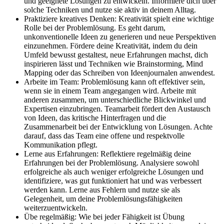
und geeignete Lösungen zu entwickeln. Informiere dich über
solche Techniken und nutze sie aktiv in deinem Alltag.
Praktiziere kreatives Denken: Kreativität spielt eine wichtige
Rolle bei der Problemlösung. Es geht darum,
unkonventionelle Ideen zu generieren und neue Perspektiven
einzunehmen. Fördere deine Kreativität, indem du dein
Umfeld bewusst gestaltest, neue Erfahrungen machst, dich
inspirieren lässt und Techniken wie Brainstorming, Mind
Mapping oder das Schreiben von Ideenjournalen anwendest.
Arbeite im Team: Problemlösung kann oft effektiver sein,
wenn sie in einem Team angegangen wird. Arbeite mit
anderen zusammen, um unterschiedliche Blickwinkel und
Expertisen einzubringen. Teamarbeit fördert den Austausch
von Ideen, das kritische Hinterfragen und die
Zusammenarbeit bei der Entwicklung von Lösungen. Achte
darauf, dass das Team eine offene und respektvolle
Kommunikation pflegt.
Lerne aus Erfahrungen: Reflektiere regelmäßig deine
Erfahrungen bei der Problemlösung. Analysiere sowohl
erfolgreiche als auch weniger erfolgreiche Lösungen und
identifiziere, was gut funktioniert hat und was verbessert
werden kann. Lerne aus Fehlern und nutze sie als
Gelegenheit, um deine Problemlösungsfähigkeiten
weiterzuentwickeln.
Übe regelmäßig: Wie bei jeder Fähigkeit ist Übung