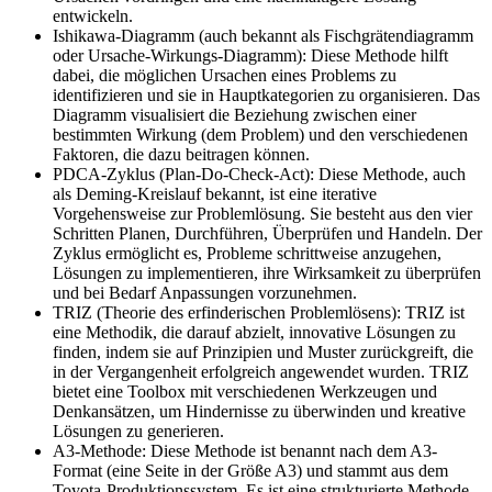
entwickeln.
Ishikawa-Diagramm (auch bekannt als Fischgrätendiagramm
oder Ursache-Wirkungs-Diagramm): Diese Methode hilft
dabei, die möglichen Ursachen eines Problems zu
identifizieren und sie in Hauptkategorien zu organisieren. Das
Diagramm visualisiert die Beziehung zwischen einer
bestimmten Wirkung (dem Problem) und den verschiedenen
Faktoren, die dazu beitragen können.
PDCA-Zyklus (Plan-Do-Check-Act): Diese Methode, auch
als Deming-Kreislauf bekannt, ist eine iterative
Vorgehensweise zur Problemlösung. Sie besteht aus den vier
Schritten Planen, Durchführen, Überprüfen und Handeln. Der
Zyklus ermöglicht es, Probleme schrittweise anzugehen,
Lösungen zu implementieren, ihre Wirksamkeit zu überprüfen
und bei Bedarf Anpassungen vorzunehmen.
TRIZ (Theorie des erfinderischen Problemlösens): TRIZ ist
eine Methodik, die darauf abzielt, innovative Lösungen zu
finden, indem sie auf Prinzipien und Muster zurückgreift, die
in der Vergangenheit erfolgreich angewendet wurden. TRIZ
bietet eine Toolbox mit verschiedenen Werkzeugen und
Denkansätzen, um Hindernisse zu überwinden und kreative
Lösungen zu generieren.
A3-Methode: Diese Methode ist benannt nach dem A3-
Format (eine Seite in der Größe A3) und stammt aus dem
Toyota-Produktionssystem. Es ist eine strukturierte Methode,