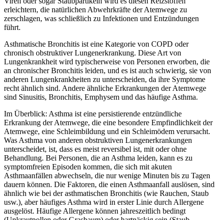
Viren oder sogar Staubpartikeln wird es diesen Reizstoffen
erleichtern, die natürlichen Abwehrkräfte der Atemwege zu
zerschlagen, was schließlich zu Infektionen und Entzündungen
führt.
Asthmatische Bronchitis ist eine Kategorie von COPD oder
chronisch obstruktiver Lungenerkrankung. Diese Art von
Lungenkrankheit wird typischerweise von Personen erworben, die
an chronischer Bronchitis leiden, und es ist auch schwierig, sie von
anderen Lungenkrankheiten zu unterscheiden, da ihre Symptome
recht ähnlich sind. Andere ähnliche Erkrankungen der Atemwege
sind Sinusitis, Bronchitis, Emphysem und das häufige Asthma.
Im Überblick: Asthma ist eine persistierende entzündliche
Erkrankung der Atemwege, die eine besondere Empfindlichkeit der
Atemwege, eine Schleimbildung und ein Schleimödem verursacht.
Was Asthma von anderen obstruktiven Lungenerkrankungen
unterscheidet, ist, dass es meist reversibel ist, mit oder ohne
Behandlung. Bei Personen, die an Asthma leiden, kann es zu
symptomfreien Episoden kommen, die sich mit akuten
Asthmaanfällen abwechseln, die nur wenige Minuten bis zu Tagen
dauern können. Die Faktoren, die einen Asthmaanfall auslösen, sind
ähnlich wie bei der asthmatischen Bronchitis (wie Rauchen, Staub
usw.), aber häufiges Asthma wird in erster Linie durch Allergene
ausgelöst. Häufige Allergene können jahreszeitlich bedingt
(Unkrautpollen oder Grasbaum) oder hartnäckig sein (Staub,