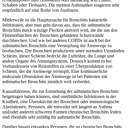
Schaben oder Tierhaare). Die meisten Asthmatiker reagieren sehr
empfindlich auf eine Reihe von Auslösern.
Mittlerweile ist die Hauptursache für Bronchitis bakterielle
Infektionen, aber man geht davon aus, dass die asthmatische
Bronchitis durch winzige Flecken aktiviert wird, die die aus den
Flimmerhärchen der Bronchien gebildeten Schutzwände
durchbrechen. Und wie bei anderen COPDs ist auch bei der
asthmatischen Bronchitis eine Verstopfung der Atemwege zu
beobachten. Die Bronchien produzieren unter normalen Umständen
Schleim, dieser Schleim bedeckt die Luftröhre, die Lunge und
andere Organe des Atmungssystems. Dennoch kommt es bei
Vorhandensein von Reizstoffen zu einer Überproduktion von
Schleim, der die Atemwege verstopft. Eine kontinuierliche
mukoziale Obstruktion der Atemwege ist bei Patienten mit
asthmatischer Bronchitis ziemlich weit verbreitet.
Kausalfaktoren, die zur Entstehung der asthmatischen Bronchitis
beigetragen haben können, sind unerbittliche Infektionen in der
Kindheit, eine Überaktivität der Bronchien oder immunologische
Aberrationen. Personen, die entweder seit langem an Asthma
und/oder anderen schweren Formen chronischer Bronchitis leiden,
sind ebenfalls sehr anfällig für asthmatische Bronchitis.
Darüber hinaus erkranken Personen, die an chronischer Bronchitis