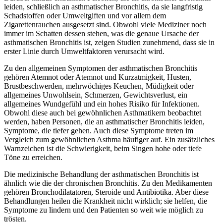
leiden, schließlich an asthmatischer Bronchitis, da sie langfristig
Schadstoffen oder Umweltgiften und vor allem dem
Zigarettenrauchen ausgesetzt sind. Obwohl viele Mediziner noch
immer im Schatten dessen stehen, was die genaue Ursache der
asthmatischen Bronchitis ist, zeigen Studien zunehmend, dass sie in
erster Linie durch Umweltfaktoren verursacht wird.
Zu den allgemeinen Symptomen der asthmatischen Bronchitis
gehören Atemnot oder Atemnot und Kurzatmigkeit, Husten,
Brustbeschwerden, mehrwöchiges Keuchen, Müdigkeit oder
allgemeines Unwohlsein, Schmerzen, Gewichtsverlust, ein
allgemeines Wundgefühl und ein hohes Risiko für Infektionen.
Obwohl diese auch bei gewöhnlichen Asthmatikern beobachtet
werden, haben Personen, die an asthmatischer Bronchitis leiden,
Symptome, die tiefer gehen. Auch diese Symptome treten im
Vergleich zum gewöhnlichen Asthma häufiger auf. Ein zusätzliches
Warnzeichen ist die Schwierigkeit, beim Singen hohe oder tiefe
Töne zu erreichen.
Die medizinische Behandlung der asthmatischen Bronchitis ist
ähnlich wie die der chronischen Bronchitis. Zu den Medikamenten
gehören Bronchodilatatoren, Steroide und Antibiotika. Aber diese
Behandlungen heilen die Krankheit nicht wirklich; sie helfen, die
Symptome zu lindern und den Patienten so weit wie möglich zu
trösten.