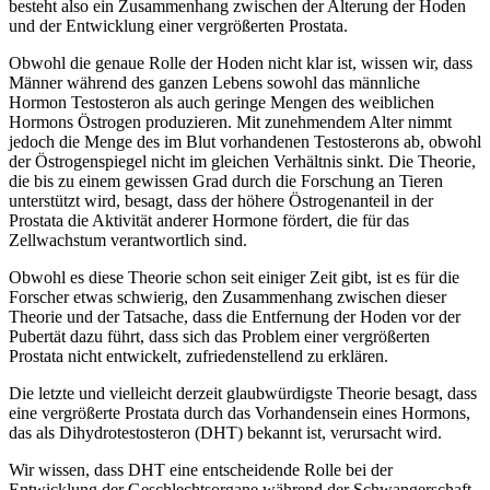
besteht also ein Zusammenhang zwischen der Alterung der Hoden
und der Entwicklung einer vergrößerten Prostata.
Obwohl die genaue Rolle der Hoden nicht klar ist, wissen wir, dass
Männer während des ganzen Lebens sowohl das männliche
Hormon Testosteron als auch geringe Mengen des weiblichen
Hormons Östrogen produzieren. Mit zunehmendem Alter nimmt
jedoch die Menge des im Blut vorhandenen Testosterons ab, obwohl
der Östrogenspiegel nicht im gleichen Verhältnis sinkt. Die Theorie,
die bis zu einem gewissen Grad durch die Forschung an Tieren
unterstützt wird, besagt, dass der höhere Östrogenanteil in der
Prostata die Aktivität anderer Hormone fördert, die für das
Zellwachstum verantwortlich sind.
Obwohl es diese Theorie schon seit einiger Zeit gibt, ist es für die
Forscher etwas schwierig, den Zusammenhang zwischen dieser
Theorie und der Tatsache, dass die Entfernung der Hoden vor der
Pubertät dazu führt, dass sich das Problem einer vergrößerten
Prostata nicht entwickelt, zufriedenstellend zu erklären.
Die letzte und vielleicht derzeit glaubwürdigste Theorie besagt, dass
eine vergrößerte Prostata durch das Vorhandensein eines Hormons,
das als Dihydrotestosteron (DHT) bekannt ist, verursacht wird.
Wir wissen, dass DHT eine entscheidende Rolle bei der
Entwicklung der Geschlechtsorgane während der Schwangerschaft