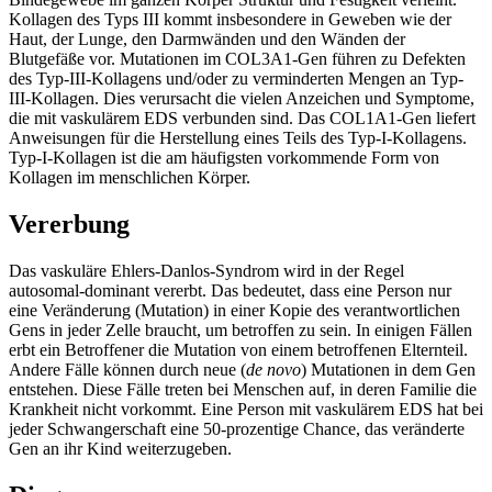
Kollagen des Typs III kommt insbesondere in Geweben wie der
Haut, der Lunge, den Darmwänden und den Wänden der
Blutgefäße vor. Mutationen im COL3A1-Gen führen zu Defekten
des Typ-III-Kollagens und/oder zu verminderten Mengen an Typ-
III-Kollagen. Dies verursacht die vielen Anzeichen und Symptome,
die mit vaskulärem EDS verbunden sind. Das COL1A1-Gen liefert
Anweisungen für die Herstellung eines Teils des Typ-I-Kollagens.
Typ-I-Kollagen ist die am häufigsten vorkommende Form von
Kollagen im menschlichen Körper.
Vererbung
Das vaskuläre Ehlers-Danlos-Syndrom wird in der Regel
autosomal-dominant vererbt. Das bedeutet, dass eine Person nur
eine Veränderung (Mutation) in einer Kopie des verantwortlichen
Gens in jeder Zelle braucht, um betroffen zu sein. In einigen Fällen
erbt ein Betroffener die Mutation von einem betroffenen Elternteil.
Andere Fälle können durch neue (
de novo
) Mutationen in dem Gen
entstehen. Diese Fälle treten bei Menschen auf, in deren Familie die
Krankheit nicht vorkommt. Eine Person mit vaskulärem EDS hat bei
jeder Schwangerschaft eine 50-prozentige Chance, das veränderte
Gen an ihr Kind weiterzugeben.