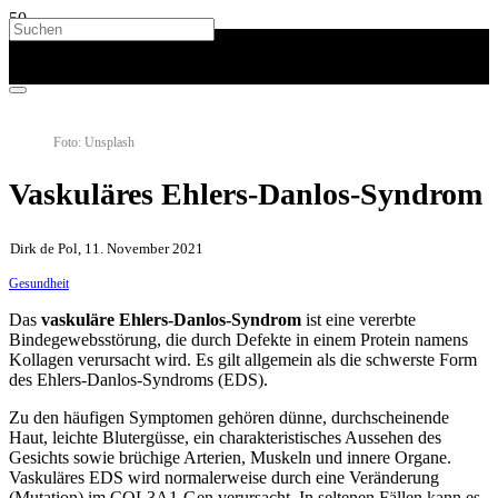
Foto: Unsplash
Vaskuläres Ehlers-Danlos-Syndrom
Dirk de Pol, 11. November 2021
Gesundheit
Das
vaskuläre Ehlers-Danlos-Syndrom
ist eine vererbte
Bindegewebsstörung, die durch Defekte in einem Protein namens
Kollagen verursacht wird. Es gilt allgemein als die schwerste Form
des Ehlers-Danlos-Syndroms (EDS).
Zu den häufigen Symptomen gehören dünne, durchscheinende
Haut, leichte Blutergüsse, ein charakteristisches Aussehen des
Gesichts sowie brüchige Arterien, Muskeln und innere Organe.
Vaskuläres EDS wird normalerweise durch eine Veränderung
(Mutation) im COL3A1-Gen verursacht. In seltenen Fällen kann es