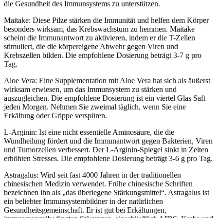
die Gesundheit des Immunsystems zu unterstützen.
Maitake: Diese Pilze stärken die Immunität und helfen dem Körper
besonders wirksam, das Krebswachstum zu hemmen. Maitake
scheint die Immunantwort zu aktivieren, indem er die T-Zellen
stimuliert, die die körpereigene Abwehr gegen Viren und
Krebszellen bilden. Die empfohlene Dosierung beträgt 3-7 g pro
Tag.
Aloe Vera: Eine Supplementation mit Aloe Vera hat sich als äußerst
wirksam erwiesen, um das Immunsystem zu stärken und
auszugleichen. Die empfohlene Dosierung ist ein viertel Glas Saft
jeden Morgen. Nehmen Sie zweimal täglich, wenn Sie eine
Erkältung oder Grippe verspüren.
L-Arginin: Ist eine nicht essentielle Aminosäure, die die
Wundheilung fördert und die Immunantwort gegen Bakterien, Viren
und Tumorzellen verbessert. Der L-Arginin-Spiegel sinkt in Zeiten
erhöhten Stresses. Die empfohlene Dosierung beträgt 3-6 g pro Tag.
Astragalus: Wird seit fast 4000 Jahren in der traditionellen
chinesischen Medizin verwendet. Frühe chinesische Schriften
bezeichnen ihn als „das überlegene Stärkungsmittel“. Astragalus ist
ein beliebter Immunsystembildner in der natürlichen
Gesundheitsgemeinschaft. Er ist gut bei Erkältungen,