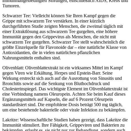
immunmangelbedingten Störungen, einschließlich AIDS, Krebs und
Tumoren.
Schwarzer Tee: Vielleicht können Sie Ihren Kampf gegen die
Grippe mit schwarzem Tee verstärken. In einer kürzlich
durchgeführten Studie zeigten Menschen, die zweimal täglich mit
einer Extraktlösung aus schwarzem Tee gurgelten, eine höhere
Immunität gegen den Grippevirus als Menschen, die nicht mit
schwarzem Tee gurgelten. Schwarzer Tee stellt wahrscheinlich die
größte Einzelquelle für Flavonoide dar – eine natürliche Klasse von
Antioxidantien, die in vielen natürlichen pflanzlichen
Nahrungsmitteln enthalten sind.
Olivenblatt: Olivenblattextrakt ist ein wirksames Mittel im Kampf
gegen Viren wie Erkältung, Herpes und Epstein-Barr. Seine
Wirkung erstreckt sich auch auf die Ausrottung von Sinusitis und
Bronchitis sowie auf die Senkung von Bluthochdruck und
Cholesterinspiegel. Das wichtigste Element im Olivenblattextrakt ist
eine Verbindung namens Oleuropein. Achten Sie beim Kauf dieses
Ergänzungsmittels auf Kapseln, die auf 6 Prozent Oleurpein
standardisiert sind. Die empfohlene Dosis beträgt 500 mg täglich,
um eine bestehende bakterielle oder virale Infektion zu bekämpfen.
Lakritze: Wissenschaftliche Studien haben gezeigt, dass Lakritze die
Immunität stimuliert. Ihre Fähigkeit, Grippeviren und Bakterien zu
bekämpfen, erlaubt es, sie nicht nur zur Behandlung, sondern auch