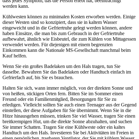
dass jedes Symptom, das die Person erlebt hat, beeinträchtigt
werden kann.
Kühlwesten können zu minimalen Kosten erworben werden. Einige
dieser Westen sind so konzipiert, dass sie in kaltem Wasser
eingeweicht und in die Gefriertruhe gelegt werden können, andere
haben Einsätze, die man bis zum Gebrauch in der Gefriertruhe
aufbewahrt, ähnlich wie Eisbeutel, die zum Kühlen von Mittagessen
verwendet werden. Für diejenigen mit einem begrenzten
Einkommen kann die Nationale MS-Gesellschaft manchmal beim
Kauf helfen.
Wenn Sie ein großes Badelaken um den Hals tragen, tun Sie
dasselbe. Bewahren Sie das Badelaken oder Handtuch einfach im
Gefrierfach auf, bis Sie es brauchen.
Halten Sie sich, wann immer möglich, von der direkten Sonne und
von heißen, stickigen Orten fern. Bitten Sie im Sommer einen
Freund oder ein Familienmitglied, Besorgungen für Sie zu
erledigen. Vielleicht sollten Sie auch einen Teenager aus der Gegend
einstellen, der diese Aufgaben für Sie übernimmt. Wenn Sie in die
Hitze hinausgehen müssen, trinken Sie viel Wasser, tragen Sie einen
breitkrempigen Hut, um die direkte Sonne abzuhalten, und suchen
Sie immer Schatten. Tragen Sie eine Kühlweste oder ein kaltes
Handtuch um den Hals. Investieren Sie bei Aktivitäten im Freien in
einen persönlichen, tragbaren Ventilator, der Sie mit kühlem Wasser