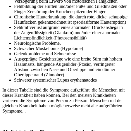
Verzögerung beim Erwerb von motorischen Fähigkeiten
Fehlbildung der Hüften und/oder Füße und Gliedmaßen oder
Finger Zerstörung der Knochenspitzen der Finger
Chronische Hauterkrankung, die durch rote, dicke, schuppige
Hautflecken gekennzeichnet ist (psoriasiforme Hauteruption)
Sehkraftverlust aufgrund eines anormalen Druckanstiegs in
der Augenflüssigkeit (Glaukom) und/oder einer anormalen
Lichtempfindlichkeit (Photosensibilität)
Neurologische Probleme,
Schwacher Muskeltonus (Hypotonie)
Gelenkprobleme und Sehnenrisse
Ausgeprägte Gesichtszüge wie eine breite Stirn mit hohem
Haaransatz, hängende Augenlider (Ptosis), verringerter
Abstand zwischen Nase und Oberlippe und ein dünner
Oberlippenrand (Zinnober).
Schwerer systemischer Lupus erythematodes
In dieser Tabelle sind die Symptome aufgeführt, die Menschen mit
dieser Krankheit haben können. Bei den meisten Krankheiten
variieren die Symptome von Person zu Person. Menschen mit der
gleichen Krankheit haben möglicherweise nicht alle aufgeführten
Symptome. .