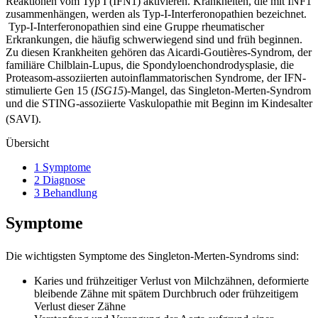
Reaktionen vom Typ I (IFN1) aktivieren. Krankheiten, die mit INF1
zusammenhängen, werden als Typ-I-Interferonopathien bezeichnet.
Typ-I-Interferonopathien sind eine Gruppe rheumatischer
Erkrankungen, die häufig schwerwiegend sind und früh beginnen.
Zu diesen Krankheiten gehören das Aicardi-Goutières-Syndrom, der
familiäre Chilblain-Lupus, die Spondyloenchondrodysplasie, die
Proteasom-assoziierten autoinflammatorischen Syndrome, der IFN-
stimulierte Gen 15 (
ISG15
)-Mangel, das Singleton-Merten-Syndrom
und die STING-assoziierte Vaskulopathie mit Beginn im Kindesalter
(SAVI).
Übersicht
1 Symptome
2 Diagnose
3 Behandlung
Symptome
Die wichtigsten Symptome des Singleton-Merten-Syndroms sind:
Karies und frühzeitiger Verlust von Milchzähnen, deformierte
bleibende Zähne mit spätem Durchbruch oder frühzeitigem
Verlust dieser Zähne