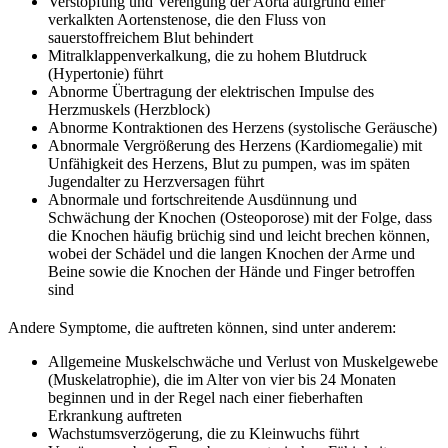
Verstopfung und Verengung der Aorta aufgrund einer
verkalkten Aortenstenose, die den Fluss von
sauerstoffreichem Blut behindert
Mitralklappenverkalkung, die zu hohem Blutdruck
(Hypertonie) führt
Abnorme Übertragung der elektrischen Impulse des
Herzmuskels (Herzblock)
Abnorme Kontraktionen des Herzens (systolische Geräusche)
Abnormale Vergrößerung des Herzens (Kardiomegalie) mit
Unfähigkeit des Herzens, Blut zu pumpen, was im späten
Jugendalter zu Herzversagen führt
Abnormale und fortschreitende Ausdünnung und
Schwächung der Knochen (Osteoporose) mit der Folge, dass
die Knochen häufig brüchig sind und leicht brechen können,
wobei der Schädel und die langen Knochen der Arme und
Beine sowie die Knochen der Hände und Finger betroffen
sind
Andere Symptome, die auftreten können, sind unter anderem:
Allgemeine Muskelschwäche und Verlust von Muskelgewebe
(Muskelatrophie), die im Alter von vier bis 24 Monaten
beginnen und in der Regel nach einer fieberhaften
Erkrankung auftreten
Wachstumsverzögerung, die zu Kleinwuchs führt