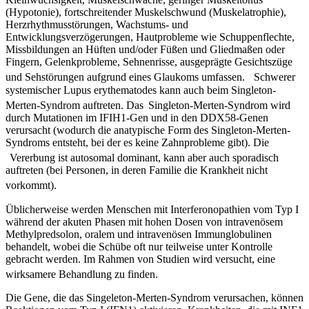
(Hypotonie), fortschreitender Muskelschwund (Muskelatrophie),
Herzrhythmusstörungen, Wachstums- und
Entwicklungsverzögerungen, Hautprobleme wie Schuppenflechte,
Missbildungen an Hüften und/oder Füßen und Gliedmaßen oder
Fingern, Gelenkprobleme, Sehnenrisse, ausgeprägte Gesichtszüge
und Sehstörungen aufgrund eines Glaukoms umfassen.
Schwerer
systemischer Lupus erythematodes kann auch beim Singleton-
Merten-Syndrom auftreten. Das
Singleton-Merten-Syndrom wird
durch Mutationen im IFIH1-Gen und in den DDX58-Genen
verursacht (wodurch die anatypische Form des Singleton-Merten-
Syndroms entsteht, bei der es keine Zahnprobleme gibt). Die
Vererbung ist autosomal dominant, kann aber auch sporadisch
auftreten (bei Personen, in deren Familie die Krankheit nicht
vorkommt).
Üblicherweise werden Menschen mit Interferonopathien vom Typ I
während der akuten Phasen mit hohen Dosen von intravenösem
Methylpredsolon, oralem und intravenösen Immunglobulinen
behandelt, wobei die Schübe oft nur teilweise unter Kontrolle
gebracht werden. Im Rahmen von Studien wird versucht, eine
wirksamere Behandlung zu finden.
Die Gene, die das Singeleton-Merten-Syndrom verursachen, können