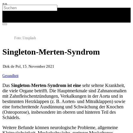
Foto: Unsplash
Singleton-Merten-Syndrom
Dirk de Pol, 15. November 2021
Gesundheit
Das
Singleton-Merten-Syndrom ist eine
sehr seltene Krankheit,
die viele Organe betrifft. Die Hauptmerkmale sind Zahnanomalien
mit Zahnfleischentzündungen, Verkalkungen in der Aorta und in
bestimmten Herzklappen (z. B. Aorten- und Mitralklappen) sowie
eine fortschreitende Ausdünnung und Schwächung der Knochen
(Osteoporose), insbesondere im oberen und hinteren Teil des
Schädels.
Weitere Befunde können neurologische Probleme, allgemeine
Kleinwüchsigkeit, Muskelschwäche, geringer Muskeltonus