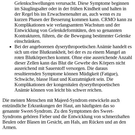
Gelenkschwellungen verursacht. Diese Symptome beginnen
im Säuglingsalter oder in der frühen Kindheit und halten in
der Regel bis ins Erwachsenenalter an, auch wenn es zu
kurzen Phasen der Besserung kommen kann. CRMO kann zu
Komplikationen wie verlangsamtem Wachstum und der
Entwicklung von Gelenkdeformitäten, den so genannten
Kontrakturen, führen, die die Bewegung bestimmter Gelenke
einschränken.
Bei der angeborenen dyserythropoetischen Anämie handelt es
sich um eine Blutkrankheit, bei der es zu einem Mangel an
roten Blutkörperchen kommt. Ohne eine ausreichende Anzahl
dieser Zellen kann das Blut die Gewebe des Körpers nicht
ausreichend mit Sauerstoff versorgen. Die daraus
resultierenden Symptome können Müdigkeit (Fatigue),
Schwäche, blasse Haut und Kurzatmigkeit sein. Die
Komplikationen der kongenitalen dyserythropoetischen
Anämie können von leicht bis schwer reichen.
Die meisten Menschen mit Majeed-Syndrom entwickeln auch
entzündliche Erkrankungen der Haut, am häufigsten das so
genannte Sweet-Syndrom. Zu den Symptomen des Sweet-
Syndroms gehören Fieber und die Entwicklung von schmerzhaften
Beulen oder Blasen im Gesicht, am Hals, am Rücken und an den
Armen.