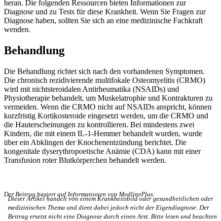
heran. Die folgenden Ressourcen bieten Informationen zur
Diagnose und zu Tests für diese Krankheit. Wenn Sie Fragen zur
Diagnose haben, sollten Sie sich an eine medizinische Fachkraft
wenden.
Behandlung
Die Behandlung richtet sich nach den vorhandenen Symptomen.
Die chronisch rezidivierende multifokale Osteomyelitis (CRMO)
wird mit nichtsteroidalen Antirheumatika (NSAIDs) und
Physiotherapie behandelt, um Muskelatrophie und Kontrakturen zu
vermeiden. Wenn die CRMO nicht auf NSAIDs anspricht, können
kurzfristig Kortikosteroide eingesetzt werden, um die CRMO und
die Hauterscheinungen zu kontrollieren. Bei mindestens zwei
Kindern, die mit einem IL-1-Hemmer behandelt wurden, wurde
über ein Abklingen der Knochenentzündung berichtet. Die
kongenitale dyserythropoetische Anämie (CDA) kann mit einer
Transfusion roter Blutkörperchen behandelt werden.
Der Beitrag basiert auf Informationen von MedlinePlus.
Dieser Artikel handelt von einem Krankheitsbild oder gesundheitlichen oder
medizinischen Thema und dient dabei jedoch nicht der Eigendiagnose. Der
Beitrag ersetzt nicht eine Diagnose durch einen Arzt. Bitte lesen und beachten