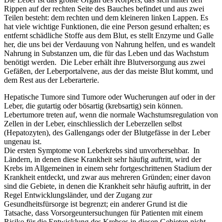
Rippen auf der rechten Seite des Bauches befindet und aus zwei
Teilen besteht: dem rechten und dem kleineren linken Lappen. Es
hat viele wichtige Funktionen, die eine Person gesund erhalten; es
entfernt schädliche Stoffe aus dem Blut, es stellt Enzyme und Galle
her, die uns bei der Verdauung von Nahrung helfen, und es wandelt
Nahrung in Substanzen um, die für das Leben und das Wachstum
benötigt werden. Die Leber erhält ihre Blutversorgung aus zwei
Gefäßen, der Leberportalvene, aus der das meiste Blut kommt, und
dem Rest aus der Leberarterie.
Hepatische Tumore sind Tumore oder Wucherungen auf oder in der
Leber, die gutartig oder bösartig (krebsartig) sein können.
Lebertumore treten auf, wenn die normale Wachstumsregulation von
Zellen in der Leber, einschliesslich der Leberzellen selbst
(Hepatozyten), des Gallengangs oder der Blutgefässe in der Leber
ungenau ist.
Die ersten Symptome von Leberkrebs sind unvorhersehbar. In
Ländern, in denen diese Krankheit sehr häufig auftritt, wird der
Krebs im Allgemeinen in einem sehr fortgeschrittenen Stadium der
Krankheit entdeckt, und zwar aus mehreren Gründen; einer davon
sind die Gebiete, in denen die Krankheit sehr häufig auftritt, in der
Regel Entwicklungsländer, und der Zugang zur
Gesundheitsfürsorge ist begrenzt; ein anderer Grund ist die
Tatsache, dass Vorsorgeuntersuchungen für Patienten mit einem
Risiko für die Entwicklung des Krebses in diesen Gebieten nicht