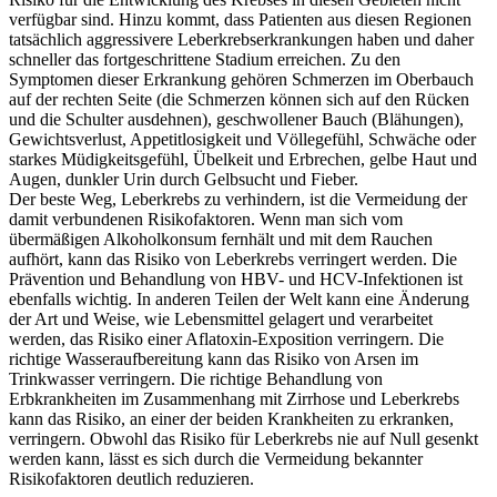
verfügbar sind. Hinzu kommt, dass Patienten aus diesen Regionen
tatsächlich aggressivere Leberkrebserkrankungen haben und daher
schneller das fortgeschrittene Stadium erreichen. Zu den
Symptomen dieser Erkrankung gehören Schmerzen im Oberbauch
auf der rechten Seite (die Schmerzen können sich auf den Rücken
und die Schulter ausdehnen), geschwollener Bauch (Blähungen),
Gewichtsverlust, Appetitlosigkeit und Völlegefühl, Schwäche oder
starkes Müdigkeitsgefühl, Übelkeit und Erbrechen, gelbe Haut und
Augen, dunkler Urin durch Gelbsucht und Fieber.
Der beste Weg, Leberkrebs zu verhindern, ist die Vermeidung der
damit verbundenen Risikofaktoren. Wenn man sich vom
übermäßigen Alkoholkonsum fernhält und mit dem Rauchen
aufhört, kann das Risiko von Leberkrebs verringert werden. Die
Prävention und Behandlung von HBV- und HCV-Infektionen ist
ebenfalls wichtig. In anderen Teilen der Welt kann eine Änderung
der Art und Weise, wie Lebensmittel gelagert und verarbeitet
werden, das Risiko einer Aflatoxin-Exposition verringern. Die
richtige Wasseraufbereitung kann das Risiko von Arsen im
Trinkwasser verringern. Die richtige Behandlung von
Erbkrankheiten im Zusammenhang mit Zirrhose und Leberkrebs
kann das Risiko, an einer der beiden Krankheiten zu erkranken,
verringern. Obwohl das Risiko für Leberkrebs nie auf Null gesenkt
werden kann, lässt es sich durch die Vermeidung bekannter
Risikofaktoren deutlich reduzieren.