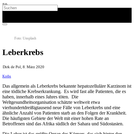
Foto: Unsplash
Leberkrebs
Dirk de Pol, 8. März 2020
Krebs
Das allgemein als Leberkrebs bekannte hepatozelluläre Karzinom ist
eine tödliche Krebserkrankung. Es wird fast alle Patienten, die es
haben, innerhalb eines Jahres töten. Die
Weltgesundheitsorganisation schätzte weltweit etwa
vierhundertdreißigtausend neue Fälle von Leberkrebs und eine
ähnliche Anzahl von Patienten starb an den Folgen der Krankheit.
Die häufigsten Gebiete der Welt mit einer hohen Rate an
Betroffenen sind das Afrika südlich der Sahara und Südostasien.
Die Leber ist das größte Organ des Körpers, das sich hinter den