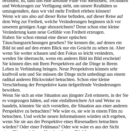
befinden, ist, dass uns eine absolute Fülle von Methoden, Techniken
und Werkzeugen zur Verfügung steht, um unsere Realitäten so
umzugestalten, dass wir viel mehr Freiheit erleben können!
Wenn wir uns also auf dieser Reise befinden, auf dieser Reise auf
dem Weg zur Freiheit, welche Veränderungen beginnen sich vor
unserem geistigen Auge abzuzeichnen? Denn schon eine kleine
Veränderung kann neue Gefühle von Freiheit erzeugen.
Haben Sie schon einmal eine dieser optischen
Täuschungszeichnungen gesehen? Sie kennen die, auf denen ein
Bild ist und auf den ersten Blick nur ein Gesicht zu sehen ist. Aber
wenn Sie weiter schauen und den Fokus so leicht verändern,
werden Sie überrascht, wenn ein anderes Bild im Bild erscheint!
Sie können dies mit Ihren Perspektiven auf die Dinge in Ihrem
Leben in Verbindung bringen. Neue Perspektiven können sehr
kraftvoll sein und Sie müssen die Dinge nicht unbedingt aus einem
radikal anderen Blickwinkel betrachten. Schon eine kleine
Verschiebung der Perspektive kann tiefgreifende Veränderungen
bewirken.
Wenn Sie sich an eine Situation aus jüngster Zeit erinnern, in der Sie
es vorgezogen hätten, auf eine einfallsreichere Art und Weise zu
handeln, könnten Sie sich vorstellen, die Situation aus einer anderen
Perspektive zu betrachten? Wie wäre es, sie wie in einem Film zu
betrachten. Und welche neuen Informationen würden sich ergeben,
wenn Sie sie aus der Perspektive eines Riesenadlers betrachten
würden? Oder einer Feldmaus? Oder wie wäre es aus der Sicht