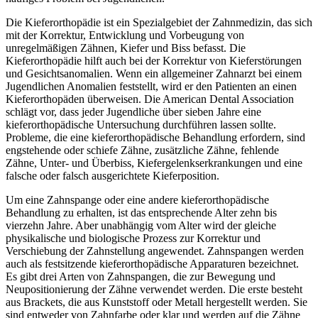
Die Kieferorthopädie ist ein Spezialgebiet der Zahnmedizin, das sich
mit der Korrektur, Entwicklung und Vorbeugung von
unregelmäßigen Zähnen, Kiefer und Biss befasst. Die
Kieferorthopädie hilft auch bei der Korrektur von Kieferstörungen
und Gesichtsanomalien. Wenn ein allgemeiner Zahnarzt bei einem
Jugendlichen Anomalien feststellt, wird er den Patienten an einen
Kieferorthopäden überweisen. Die American Dental Association
schlägt vor, dass jeder Jugendliche über sieben Jahre eine
kieferorthopädische Untersuchung durchführen lassen sollte.
Probleme, die eine kieferorthopädische Behandlung erfordern, sind
engstehende oder schiefe Zähne, zusätzliche Zähne, fehlende
Zähne, Unter- und Überbiss, Kiefergelenkserkrankungen und eine
falsche oder falsch ausgerichtete Kieferposition.
Um eine Zahnspange oder eine andere kieferorthopädische
Behandlung zu erhalten, ist das entsprechende Alter zehn bis
vierzehn Jahre. Aber unabhängig vom Alter wird der gleiche
physikalische und biologische Prozess zur Korrektur und
Verschiebung der Zahnstellung angewendet. Zahnspangen werden
auch als festsitzende kieferorthopädische Apparaturen bezeichnet.
Es gibt drei Arten von Zahnspangen, die zur Bewegung und
Neupositionierung der Zähne verwendet werden. Die erste besteht
aus Brackets, die aus Kunststoff oder Metall hergestellt werden. Sie
sind entweder von Zahnfarbe oder klar und werden auf die Zähne