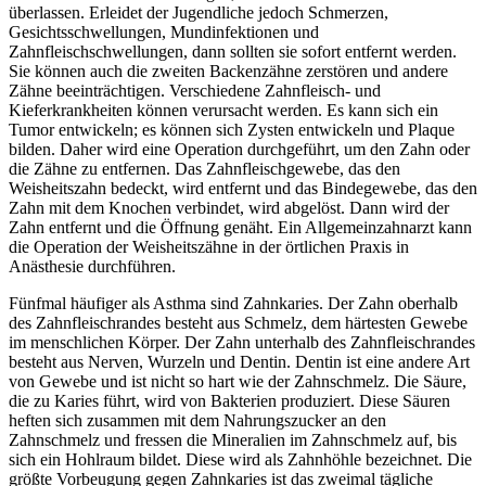
überlassen. Erleidet der Jugendliche jedoch Schmerzen,
Gesichtsschwellungen, Mundinfektionen und
Zahnfleischschwellungen, dann sollten sie sofort entfernt werden.
Sie können auch die zweiten Backenzähne zerstören und andere
Zähne beeinträchtigen. Verschiedene Zahnfleisch- und
Kieferkrankheiten können verursacht werden. Es kann sich ein
Tumor entwickeln; es können sich Zysten entwickeln und Plaque
bilden. Daher wird eine Operation durchgeführt, um den Zahn oder
die Zähne zu entfernen. Das Zahnfleischgewebe, das den
Weisheitszahn bedeckt, wird entfernt und das Bindegewebe, das den
Zahn mit dem Knochen verbindet, wird abgelöst. Dann wird der
Zahn entfernt und die Öffnung genäht. Ein Allgemeinzahnarzt kann
die Operation der Weisheitszähne in der örtlichen Praxis in
Anästhesie durchführen.
Fünfmal häufiger als Asthma sind Zahnkaries. Der Zahn oberhalb
des Zahnfleischrandes besteht aus Schmelz, dem härtesten Gewebe
im menschlichen Körper. Der Zahn unterhalb des Zahnfleischrandes
besteht aus Nerven, Wurzeln und Dentin. Dentin ist eine andere Art
von Gewebe und ist nicht so hart wie der Zahnschmelz. Die Säure,
die zu Karies führt, wird von Bakterien produziert. Diese Säuren
heften sich zusammen mit dem Nahrungszucker an den
Zahnschmelz und fressen die Mineralien im Zahnschmelz auf, bis
sich ein Hohlraum bildet. Diese wird als Zahnhöhle bezeichnet. Die
größte Vorbeugung gegen Zahnkaries ist das zweimal tägliche