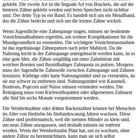
geklebt. Die zweite Art ist die linguale Art von Brackets, die auf die
hinteren Zähne geklebt werden und beim Sprechen nicht sichtbar
sind. Der dritte Typ ist ein Band. Es handelt sich um ein Metallband,
das die Zähne bedeckt und sich um die letzten Zähne wickelt.
Wenn Jugendliche eine Zahnspange tragen, müssen sie bestimmte
Vorsichtsmaßnahmen ergreifen, um weitere Komplikationen für die
Mundgesundheit zu vermeiden. Die wichtigste Vorsichtsmassnahme
ist das regelmässige Zähneputzen nach jeder Mahlzeit. Da die
Nahrung leicht in der Zahnspange untergebracht werden kann, ist es
eine gute Idee, die Zähne sorgfältig mit einer Zahnbürste mit
weichen Borsten und fluoridhaltiger Zahnpasta zu putzen. Morgens
muss der Jugendliche Zahnseide zwischen Zahnspange und Zähnen
benutzen. Klebrige oder harte Nahrungsmittel sind zu vermeiden, da
sie nur schwer zu entfernen sind. Nahrungsmittel wie Karamell,
Bonbons, Popcorn und Nüsse müssen vermieden werden. Die
Reinigung muss vom Kieferorthopäden oder allgemeinen Zahnarzt
alle fünf bis sechs Monate vorgenommen werden.
Die Weisheitszähne oder dritten Backenzähne können bei Menschen
im Alter von fünfzehn bis fünfundzwanzig Jahren wachsen. Diese
Zähne sind problematisch, weil die meisten Münder zu klein sind,
um neue Zähne anzupassen, und deshalb müssen sie entfernt
werden. Wenn der Weisheitszahn Platz hat, um zu wachsen, ohne
andere Zähne zu beeinträchtigen, kann man sie sich selbst