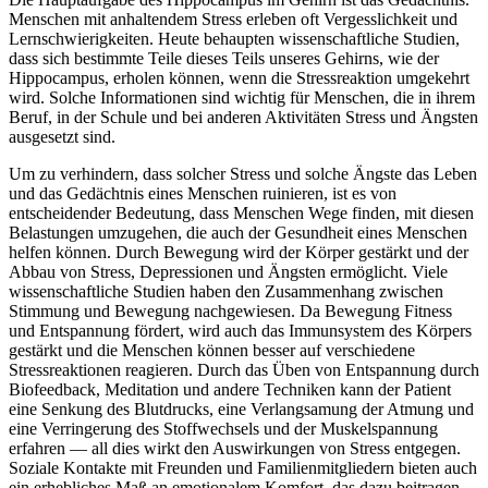
Menschen mit anhaltendem Stress erleben oft Vergesslichkeit und
Lernschwierigkeiten. Heute behaupten wissenschaftliche Studien,
dass sich bestimmte Teile dieses Teils unseres Gehirns, wie der
Hippocampus, erholen können, wenn die Stressreaktion umgekehrt
wird. Solche Informationen sind wichtig für Menschen, die in ihrem
Beruf, in der Schule und bei anderen Aktivitäten Stress und Ängsten
ausgesetzt sind.
Um zu verhindern, dass solcher Stress und solche Ängste das Leben
und das Gedächtnis eines Menschen ruinieren, ist es von
entscheidender Bedeutung, dass Menschen Wege finden, mit diesen
Belastungen umzugehen, die auch der Gesundheit eines Menschen
helfen können. Durch Bewegung wird der Körper gestärkt und der
Abbau von Stress, Depressionen und Ängsten ermöglicht. Viele
wissenschaftliche Studien haben den Zusammenhang zwischen
Stimmung und Bewegung nachgewiesen. Da Bewegung Fitness
und Entspannung fördert, wird auch das Immunsystem des Körpers
gestärkt und die Menschen können besser auf verschiedene
Stressreaktionen reagieren. Durch das Üben von Entspannung durch
Biofeedback, Meditation und andere Techniken kann der Patient
eine Senkung des Blutdrucks, eine Verlangsamung der Atmung und
eine Verringerung des Stoffwechsels und der Muskelspannung
erfahren — all dies wirkt den Auswirkungen von Stress entgegen.
Soziale Kontakte mit Freunden und Familienmitgliedern bieten auch
ein erhebliches Maß an emotionalem Komfort, das dazu beitragen