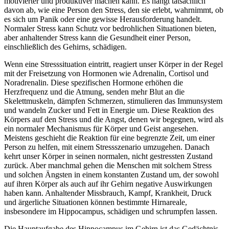
motivierter und produktiver machen kann. Es hängt tatsächlich
davon ab, wie eine Person den Stress, den sie erlebt, wahrnimmt, ob
es sich um Panik oder eine gewisse Herausforderung handelt.
Normaler Stress kann Schutz vor bedrohlichen Situationen bieten,
aber anhaltender Stress kann die Gesundheit einer Person,
einschließlich des Gehirns, schädigen.
Wenn eine Stresssituation eintritt, reagiert unser Körper in der Regel
mit der Freisetzung von Hormonen wie Adrenalin, Cortisol und
Noradrenalin. Diese spezifischen Hormone erhöhen die
Herzfrequenz und die Atmung, senden mehr Blut an die
Skelettmuskeln, dämpfen Schmerzen, stimulieren das Immunsystem
und wandeln Zucker und Fett in Energie um. Diese Reaktion des
Körpers auf den Stress und die Angst, denen wir begegnen, wird als
ein normaler Mechanismus für Körper und Geist angesehen.
Meistens geschieht die Reaktion für eine begrenzte Zeit, um einer
Person zu helfen, mit einem Stressszenario umzugehen. Danach
kehrt unser Körper in seinen normalen, nicht gestressten Zustand
zurück. Aber manchmal gehen die Menschen mit solchem Stress
und solchen Ängsten in einem konstanten Zustand um, der sowohl
auf ihren Körper als auch auf ihr Gehirn negative Auswirkungen
haben kann. Anhaltender Missbrauch, Kampf, Krankheit, Druck
und ärgerliche Situationen können bestimmte Hirnareale,
insbesondere im Hippocampus, schädigen und schrumpfen lassen.
Die Hauptaufgabe des Hippocampus im Gehirn ist das Gedächtnis.