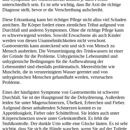
unterschiedlich sein. Es ist sehr wichtig, dass Ihr Arzt die richtige
Diagnose stellt, bevor er die Verschreibung aufschreibt.
Diese Erkrankung kann bei richtiger Pflege nicht allzu viel Schaden
anrichten. Ihr Körper fordert einen ziemlichen Tribut aufgrund von
Durchfall und anderen Symptomen. Ohne die richtige Pflege kann
es schwerwiegend werden. Sowohl Erwachsene als auch Kinder
werden von diesen Unannehmlichkeiten nicht verschont.
Gastroenteritis kann ansteckend sein und sich von Mensch zu
Mensch ausbreiten. Die Verunreinigung des Trinkwassers ist einer
der Gründe für die Probleme. Unhygienische Lebensmittel und
unhygienische Bedingungen für die Aufbewahrung der
Lebensmittel sind ebenfalls problematisch. Meeresfrüchte wie
Muscheln, die in verunreinigtem Wasser geerntet und von
unhygienischen Menschen gehandhabt werden, verursachen
Probleme.
Eines der häufigsten Symptome von Gastroenteritis ist schwerer
Durchfall. Sie ist der Hauptgrund für die Dehydrierung. Außerdem
leiden Sie unter Magenschmerzen, Übelkeit, Erbrechen und Fieber.
Aufgrund dieser anhaltenden Schmerzen kommt es zu
Appetitlosigkeit, Fieber oder Schüttelfrost. Sie leiden auch unter
Körperschmerzen sowie unter Gelenksteifheit. Es fehlt die
Stuhlkontrolle. Der dunkle Urin sollte eine Glocke läuten. Es ist sehr
wichtig, dass Sie sich die Hände waschen, wenn Sie auf der Toilette