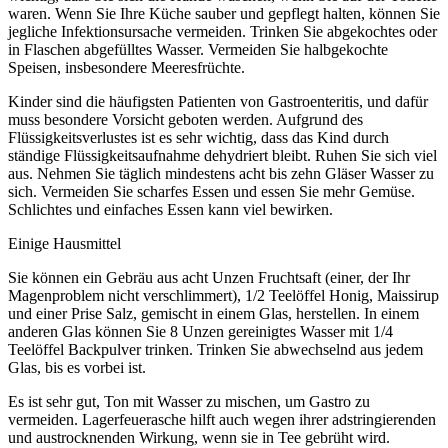
waren. Wenn Sie Ihre Küche sauber und gepflegt halten, können Sie
jegliche Infektionsursache vermeiden. Trinken Sie abgekochtes oder
in Flaschen abgefülltes Wasser. Vermeiden Sie halbgekochte
Speisen, insbesondere Meeresfrüchte.
Kinder sind die häufigsten Patienten von Gastroenteritis, und dafür
muss besondere Vorsicht geboten werden. Aufgrund des
Flüssigkeitsverlustes ist es sehr wichtig, dass das Kind durch
ständige Flüssigkeitsaufnahme dehydriert bleibt. Ruhen Sie sich viel
aus. Nehmen Sie täglich mindestens acht bis zehn Gläser Wasser zu
sich. Vermeiden Sie scharfes Essen und essen Sie mehr Gemüse.
Schlichtes und einfaches Essen kann viel bewirken.
Einige Hausmittel
Sie können ein Gebräu aus acht Unzen Fruchtsaft (einer, der Ihr
Magenproblem nicht verschlimmert), 1/2 Teelöffel Honig, Maissirup
und einer Prise Salz, gemischt in einem Glas, herstellen. In einem
anderen Glas können Sie 8 Unzen gereinigtes Wasser mit 1/4
Teelöffel Backpulver trinken. Trinken Sie abwechselnd aus jedem
Glas, bis es vorbei ist.
Es ist sehr gut, Ton mit Wasser zu mischen, um Gastro zu
vermeiden. Lagerfeuerasche hilft auch wegen ihrer adstringierenden
und austrocknenden Wirkung, wenn sie in Tee gebrüht wird.