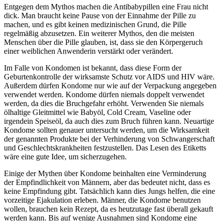
Entgegen dem Mythos machen die Antibabypillen eine Frau nicht
dick. Man braucht keine Pause von der Einnahme der Pille zu
machen, und es gibt keinen medizinischen Grund, die Pille
regelmäßig abzusetzen. Ein weiterer Mythos, den die meisten
Menschen über die Pille glauben, ist, dass sie den Körpergeruch
einer weiblichen Anwenderin verstärkt oder verändert.
Im Falle von Kondomen ist bekannt, dass diese Form der
Geburtenkontrolle der wirksamste Schutz vor AIDS und HIV wäre.
Außerdem dürfen Kondome nur wie auf der Verpackung angegeben
verwendet werden. Kondome dürfen niemals doppelt verwendet
werden, da dies die Bruchgefahr erhöht. Verwenden Sie niemals
ölhaltige Gleitmittel wie Babyöl, Cold Cream, Vaseline oder
irgendein Speiseöl, da auch dies zum Bruch führen kann. Neuartige
Kondome sollten genauer untersucht werden, um die Wirksamkeit
der genannten Produkte bei der Verhinderung von Schwangerschaft
und Geschlechtskrankheiten festzustellen. Das Lesen des Etiketts
wäre eine gute Idee, um sicherzugehen.
Einige der Mythen über Kondome beinhalten eine Verminderung
der Empfindlichkeit von Männern, aber das bedeutet nicht, dass es
keine Empfindung gibt. Tatsächlich kann dies Jungs helfen, die eine
vorzeitige Ejakulation erleben. Männer, die Kondome benutzen
wollen, brauchen kein Rezept, da es heutzutage fast überall gekauft
werden kann. Bis auf wenige Ausnahmen sind Kondome eine