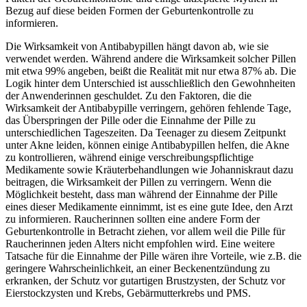
Bezug auf diese beiden Formen der Geburtenkontrolle zu
informieren.
Die Wirksamkeit von Antibabypillen hängt davon ab, wie sie
verwendet werden. Während andere die Wirksamkeit solcher Pillen
mit etwa 99% angeben, beißt die Realität mit nur etwa 87% ab. Die
Logik hinter dem Unterschied ist ausschließlich den Gewohnheiten
der Anwenderinnen geschuldet. Zu den Faktoren, die die
Wirksamkeit der Antibabypille verringern, gehören fehlende Tage,
das Überspringen der Pille oder die Einnahme der Pille zu
unterschiedlichen Tageszeiten. Da Teenager zu diesem Zeitpunkt
unter Akne leiden, können einige Antibabypillen helfen, die Akne
zu kontrollieren, während einige verschreibungspflichtige
Medikamente sowie Kräuterbehandlungen wie Johanniskraut dazu
beitragen, die Wirksamkeit der Pillen zu verringern. Wenn die
Möglichkeit besteht, dass man während der Einnahme der Pille
eines dieser Medikamente einnimmt, ist es eine gute Idee, den Arzt
zu informieren. Raucherinnen sollten eine andere Form der
Geburtenkontrolle in Betracht ziehen, vor allem weil die Pille für
Raucherinnen jeden Alters nicht empfohlen wird. Eine weitere
Tatsache für die Einnahme der Pille wären ihre Vorteile, wie z.B. die
geringere Wahrscheinlichkeit, an einer Beckenentzündung zu
erkranken, der Schutz vor gutartigen Brustzysten, der Schutz vor
Eierstockzysten und Krebs, Gebärmutterkrebs und PMS.