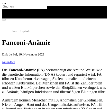
Foto: Unsplash
Fanconi-Anämie
Dirk de Pol, 10. November 2021
Gesundheit
Die
Fanconi-Anämie (FA)
beeinträchtigt die Art und Weise, wie
die genetische Information (DNA) kopiert und repariert wird. FA
führt zu Knochenmarkversagen, Skelettanomalien und einem
erhöhten Krebsrisiko. Bei Menschen mit FA ist die Zahl der roten
und weißen Blutkörperchen sowie der Blutplättchen verringert, was
zu Anämie, häufigen Infektionen und übermäßigen Blutungen führt.
Außerdem können Menschen mit FA Anomalien der Gliedmaßen,
Nieren, Augen, Haut und des Urogenitaltrakts aufweisen. FA tritt
aufgrund von Variationen in einem von mindestens 22 Genen auf.