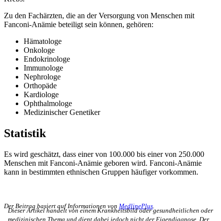
Zu den Fachärzten, die an der Versorgung von Menschen mit
Fanconi-Anämie beteiligt sein können, gehören:
Hämatologe
Onkologe
Endokrinologe
Immunologe
Nephrologe
Orthopäde
Kardiologe
Ophthalmologe
Medizinischer Genetiker
Statistik
Es wird geschätzt, dass einer von 100.000 bis einer von 250.000
Menschen mit Fanconi-Anämie geboren wird. Fanconi-Anämie
kann in bestimmten ethnischen Gruppen häufiger vorkommen.
Der Beitrag basiert auf Informationen von
MedlinePlus
.
Dieser Artikel handelt von einem Krankheitsbild oder gesundheitlichen oder
medizinischen Thema und dient dabei jedoch nicht der Eigendiagnose. Der