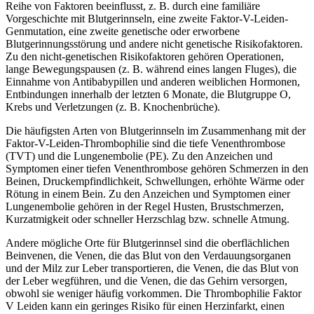
Reihe von Faktoren beeinflusst, z. B. durch eine familiäre
Vorgeschichte mit Blutgerinnseln, eine zweite Faktor-V-Leiden-
Genmutation, eine zweite genetische oder erworbene
Blutgerinnungsstörung und andere nicht genetische Risikofaktoren.
Zu den nicht-genetischen Risikofaktoren gehören Operationen,
lange Bewegungspausen (z. B. während eines langen Fluges), die
Einnahme von Antibabypillen und anderen weiblichen Hormonen,
Entbindungen innerhalb der letzten 6 Monate, die Blutgruppe O,
Krebs und Verletzungen (z. B. Knochenbrüche).
Die häufigsten Arten von Blutgerinnseln im Zusammenhang mit der
Faktor-V-Leiden-Thrombophilie sind die tiefe Venenthrombose
(TVT) und die Lungenembolie (PE). Zu den Anzeichen und
Symptomen einer tiefen Venenthrombose gehören Schmerzen in den
Beinen, Druckempfindlichkeit, Schwellungen, erhöhte Wärme oder
Rötung in einem Bein. Zu den Anzeichen und Symptomen einer
Lungenembolie gehören in der Regel Husten, Brustschmerzen,
Kurzatmigkeit oder schneller Herzschlag bzw. schnelle Atmung.
Andere mögliche Orte für Blutgerinnsel sind die oberflächlichen
Beinvenen, die Venen, die das Blut von den Verdauungsorganen
und der Milz zur Leber transportieren, die Venen, die das Blut von
der Leber wegführen, und die Venen, die das Gehirn versorgen,
obwohl sie weniger häufig vorkommen. Die Thrombophilie Faktor
V Leiden kann ein geringes Risiko für einen Herzinfarkt, einen