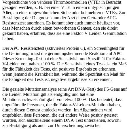
Vorgeschichte von venösen Thromboembolien (VTE) in Betracht
gezogen werden, z. B. bei einer VTE in einem untypisch jungen
Alter, an einer ungewöhnlichen Stelle oder bei mehreren VTEs. Zur
Bestätigung der Diagnose kann der Arzt einen Gen- oder APC-
Resistenztest anordnen. Es kommt aber auch immer häufiger vor,
dass Menschen durch einen beworbenen Gentest, den sie direkt
gekauft haben, erfahren, dass sie eine Faktor-V-Leiden-Genmutation
haben.
Der APC-Resistenztest (aktiviertes Protein C), ein Screeningtest für
die Gerinnung, misst die gerinnungshemmende Reaktion auf APC.
Dieser Screening-Test hat eine Sensitivität und Spezifität für Faktor-
V-Leiden von nahezu 100 %. Die Sensitivität eines Tests ist ein Maß
für die Fähigkeit des Tests, ein positives Ergebnis zu erkennen,
wenn jemand die Krankheit hat, während die Spezifität ein Maß für
die Fähigkeit des Tests ist, negative Ergebnisse zu erkennen.
Die gezielte Mutationsanalyse (eine Art DNA-Test) des F5-Gens auf
die Leiden-Mutation gilt als endgültig und hat eine
Mutationsnachweishäufigkeit von etwa 100 %. Das bedeutet, dass
ungefähr alle Personen, die die Faktor-V-Leiden-Mutation haben,
durch diesen Gentest entdeckt werden. Im Allgemeinen wird
empfohlen, dass Personen, die auf andere Weise positiv getestet
wurden, sich anschließend einem DNA-Test unterziehen, sowohl
zur Bestätigung als auch zur Unterscheidung zwischen