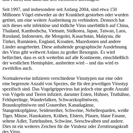
Seit 1997, und insbesondere seit Anfang 2004, sind etwa 150
Millionen Vögel entweder an der Krankheit gestorben oder wurden
getötet, um eine weitere Ausbreitung zu verhindern. Dennoch hat
sich dieses sehr infektiöse und tödliche Virus unerbittlich auf China,
Thailand, Kambodscha, Vietnam, Südkorea, Japan, Taiwan, Laos,
Russland, Indonesien, die Mongolei, Kasachstan, Malaysia, die
Türkei, Rumänien, England, Kroatien, Mazedonien und andere
Länder ausgebreitet. Diese anhaltende geographische Ausdehnung
des Virus gibt weltweit Anlass zu großer Besorgnis. Es wird
befürchtet, dass es sich weiterhin auf alle Kontinente, einschließlich
der westlichen Hemisphäre, ausbreiten wird – und das wird es
zweifellos auch.
Normalerweise infizieren verschiedene Virustypen nur eine oder
eine begrenzte Anzahl von Spezies, die für den jeweiligen Virustyp
spezifisch sind. Das Vogelgrippevirus hat jedoch eine große Anzahl
von Vögeln und Tieren infiziert, darunter Enten, Hühner, Truthähne,
Feldsperlinge, Wanderfalken, Schwarzkopfmöwen,
Braunkopfmöwen und Graureiher, Kanadagänse,
Stangenkopfgänse, Seidenreiher, Schweine, Nebelleoparden, weiße
Tiger, Mäuse, Hauskatzen, Krähen, Elstern, Pfauen, blaue Fasane,
seltene Adler, Turteltauben, Schwäne, Seeschwalben und andere.
Dies ist ein weiteres Zeichen für die Virulenz oder Zerstörungskraft
des Virus.