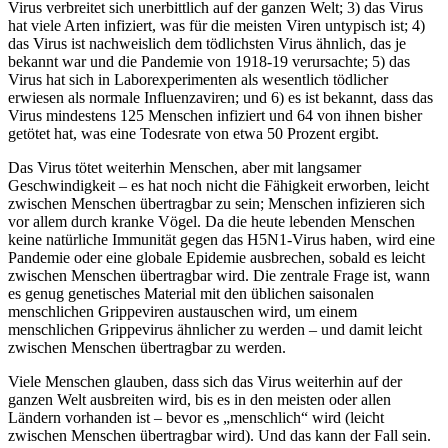
Virus verbreitet sich unerbittlich auf der ganzen Welt; 3) das Virus
hat viele Arten infiziert, was für die meisten Viren untypisch ist; 4)
das Virus ist nachweislich dem tödlichsten Virus ähnlich, das je
bekannt war und die Pandemie von 1918-19 verursachte; 5) das
Virus hat sich in Laborexperimenten als wesentlich tödlicher
erwiesen als normale Influenzaviren; und 6) es ist bekannt, dass das
Virus mindestens 125 Menschen infiziert und 64 von ihnen bisher
getötet hat, was eine Todesrate von etwa 50 Prozent ergibt.
Das Virus tötet weiterhin Menschen, aber mit langsamer
Geschwindigkeit – es hat noch nicht die Fähigkeit erworben, leicht
zwischen Menschen übertragbar zu sein; Menschen infizieren sich
vor allem durch kranke Vögel. Da die heute lebenden Menschen
keine natürliche Immunität gegen das H5N1-Virus haben, wird eine
Pandemie oder eine globale Epidemie ausbrechen, sobald es leicht
zwischen Menschen übertragbar wird. Die zentrale Frage ist, wann
es genug genetisches Material mit den üblichen saisonalen
menschlichen Grippeviren austauschen wird, um einem
menschlichen Grippevirus ähnlicher zu werden – und damit leicht
zwischen Menschen übertragbar zu werden.
Viele Menschen glauben, dass sich das Virus weiterhin auf der
ganzen Welt ausbreiten wird, bis es in den meisten oder allen
Ländern vorhanden ist – bevor es „menschlich“ wird (leicht
zwischen Menschen übertragbar wird). Und das kann der Fall sein.