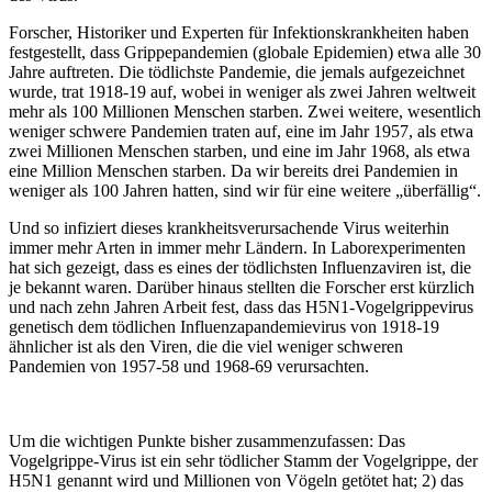
Forscher, Historiker und Experten für Infektionskrankheiten haben
festgestellt, dass Grippepandemien (globale Epidemien) etwa alle 30
Jahre auftreten. Die tödlichste Pandemie, die jemals aufgezeichnet
wurde, trat 1918-19 auf, wobei in weniger als zwei Jahren weltweit
mehr als 100 Millionen Menschen starben. Zwei weitere, wesentlich
weniger schwere Pandemien traten auf, eine im Jahr 1957, als etwa
zwei Millionen Menschen starben, und eine im Jahr 1968, als etwa
eine Million Menschen starben. Da wir bereits drei Pandemien in
weniger als 100 Jahren hatten, sind wir für eine weitere „überfällig“.
Und so infiziert dieses krankheitsverursachende Virus weiterhin
immer mehr Arten in immer mehr Ländern. In Laborexperimenten
hat sich gezeigt, dass es eines der tödlichsten Influenzaviren ist, die
je bekannt waren. Darüber hinaus stellten die Forscher erst kürzlich
und nach zehn Jahren Arbeit fest, dass das H5N1-Vogelgrippevirus
genetisch dem tödlichen Influenzapandemievirus von 1918-19
ähnlicher ist als den Viren, die die viel weniger schweren
Pandemien von 1957-58 und 1968-69 verursachten.
Um die wichtigen Punkte bisher zusammenzufassen: Das
Vogelgrippe-Virus ist ein sehr tödlicher Stamm der Vogelgrippe, der
H5N1 genannt wird und Millionen von Vögeln getötet hat; 2) das