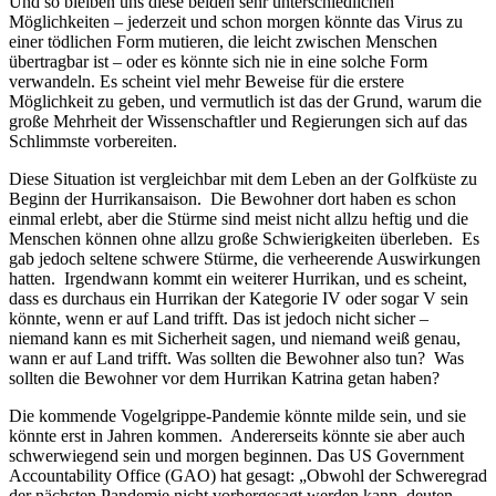
Und so bleiben uns diese beiden sehr unterschiedlichen
Möglichkeiten – jederzeit und schon morgen könnte das Virus zu
einer tödlichen Form mutieren, die leicht zwischen Menschen
übertragbar ist – oder es könnte sich nie in eine solche Form
verwandeln. Es scheint viel mehr Beweise für die erstere
Möglichkeit zu geben, und vermutlich ist das der Grund, warum die
große Mehrheit der Wissenschaftler und Regierungen sich auf das
Schlimmste vorbereiten.
Diese Situation ist vergleichbar mit dem Leben an der Golfküste zu
Beginn der Hurrikansaison. Die Bewohner dort haben es schon
einmal erlebt, aber die Stürme sind meist nicht allzu heftig und die
Menschen können ohne allzu große Schwierigkeiten überleben. Es
gab jedoch seltene schwere Stürme, die verheerende Auswirkungen
hatten. Irgendwann kommt ein weiterer Hurrikan, und es scheint,
dass es durchaus ein Hurrikan der Kategorie IV oder sogar V sein
könnte, wenn er auf Land trifft. Das ist jedoch nicht sicher –
niemand kann es mit Sicherheit sagen, und niemand weiß genau,
wann er auf Land trifft. Was sollten die Bewohner also tun? Was
sollten die Bewohner vor dem Hurrikan Katrina getan haben?
Die kommende Vogelgrippe-Pandemie könnte milde sein, und sie
könnte erst in Jahren kommen. Andererseits könnte sie aber auch
schwerwiegend sein und morgen beginnen. Das US Government
Accountability Office (GAO) hat gesagt: „Obwohl der Schweregrad
der nächsten Pandemie nicht vorhergesagt werden kann, deuten