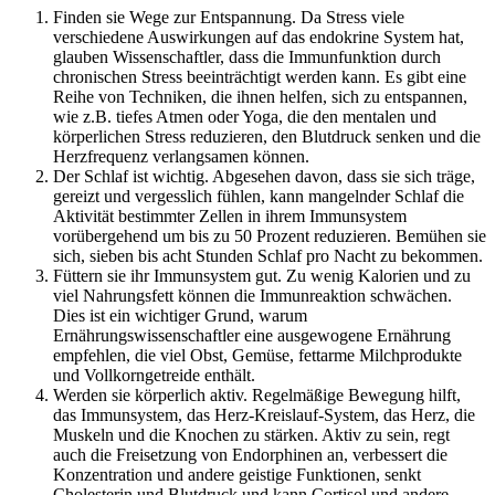
Finden sie Wege zur Entspannung. Da Stress viele
verschiedene Auswirkungen auf das endokrine System hat,
glauben Wissenschaftler, dass die Immunfunktion durch
chronischen Stress beeinträchtigt werden kann. Es gibt eine
Reihe von Techniken, die ihnen helfen, sich zu entspannen,
wie z.B. tiefes Atmen oder Yoga, die den mentalen und
körperlichen Stress reduzieren, den Blutdruck senken und die
Herzfrequenz verlangsamen können.
Der Schlaf ist wichtig. Abgesehen davon, dass sie sich träge,
gereizt und vergesslich fühlen, kann mangelnder Schlaf die
Aktivität bestimmter Zellen in ihrem Immunsystem
vorübergehend um bis zu 50 Prozent reduzieren. Bemühen sie
sich, sieben bis acht Stunden Schlaf pro Nacht zu bekommen.
Füttern sie ihr Immunsystem gut. Zu wenig Kalorien und zu
viel Nahrungsfett können die Immunreaktion schwächen.
Dies ist ein wichtiger Grund, warum
Ernährungswissenschaftler eine ausgewogene Ernährung
empfehlen, die viel Obst, Gemüse, fettarme Milchprodukte
und Vollkorngetreide enthält.
Werden sie körperlich aktiv. Regelmäßige Bewegung hilft,
das Immunsystem, das Herz-Kreislauf-System, das Herz, die
Muskeln und die Knochen zu stärken. Aktiv zu sein, regt
auch die Freisetzung von Endorphinen an, verbessert die
Konzentration und andere geistige Funktionen, senkt
Cholesterin und Blutdruck und kann Cortisol und andere