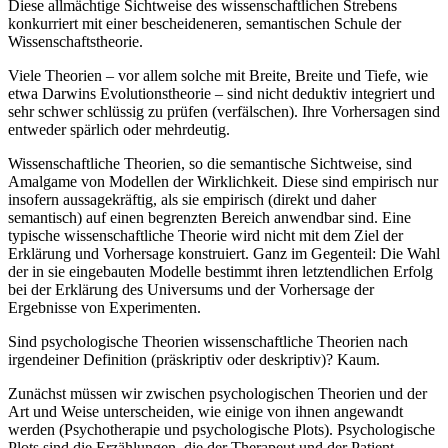
Diese allmächtige Sichtweise des wissenschaftlichen Strebens
konkurriert mit einer bescheideneren, semantischen Schule der
Wissenschaftstheorie.
Viele Theorien – vor allem solche mit Breite, Breite und Tiefe, wie
etwa Darwins Evolutionstheorie – sind nicht deduktiv integriert und
sehr schwer schlüssig zu prüfen (verfälschen). Ihre Vorhersagen sind
entweder spärlich oder mehrdeutig.
Wissenschaftliche Theorien, so die semantische Sichtweise, sind
Amalgame von Modellen der Wirklichkeit. Diese sind empirisch nur
insofern aussagekräftig, als sie empirisch (direkt und daher
semantisch) auf einen begrenzten Bereich anwendbar sind. Eine
typische wissenschaftliche Theorie wird nicht mit dem Ziel der
Erklärung und Vorhersage konstruiert. Ganz im Gegenteil: Die Wahl
der in sie eingebauten Modelle bestimmt ihren letztendlichen Erfolg
bei der Erklärung des Universums und der Vorhersage der
Ergebnisse von Experimenten.
Sind psychologische Theorien wissenschaftliche Theorien nach
irgendeiner Definition (präskriptiv oder deskriptiv)? Kaum.
Zunächst müssen wir zwischen psychologischen Theorien und der
Art und Weise unterscheiden, wie einige von ihnen angewandt
werden (Psychotherapie und psychologische Plots). Psychologische
Plots sind die Erzählungen, die der Therapeut und der Patient