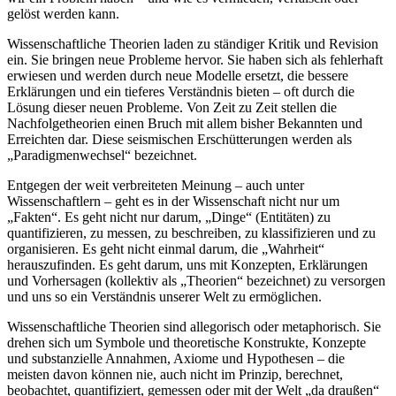
gelöst werden kann.
Wissenschaftliche Theorien laden zu ständiger Kritik und Revision
ein. Sie bringen neue Probleme hervor. Sie haben sich als fehlerhaft
erwiesen und werden durch neue Modelle ersetzt, die bessere
Erklärungen und ein tieferes Verständnis bieten – oft durch die
Lösung dieser neuen Probleme. Von Zeit zu Zeit stellen die
Nachfolgetheorien einen Bruch mit allem bisher Bekannten und
Erreichten dar. Diese seismischen Erschütterungen werden als
„Paradigmenwechsel“ bezeichnet.
Entgegen der weit verbreiteten Meinung – auch unter
Wissenschaftlern – geht es in der Wissenschaft nicht nur um
„Fakten“. Es geht nicht nur darum, „Dinge“ (Entitäten) zu
quantifizieren, zu messen, zu beschreiben, zu klassifizieren und zu
organisieren. Es geht nicht einmal darum, die „Wahrheit“
herauszufinden. Es geht darum, uns mit Konzepten, Erklärungen
und Vorhersagen (kollektiv als „Theorien“ bezeichnet) zu versorgen
und uns so ein Verständnis unserer Welt zu ermöglichen.
Wissenschaftliche Theorien sind allegorisch oder metaphorisch. Sie
drehen sich um Symbole und theoretische Konstrukte, Konzepte
und substanzielle Annahmen, Axiome und Hypothesen – die
meisten davon können nie, auch nicht im Prinzip, berechnet,
beobachtet, quantifiziert, gemessen oder mit der Welt „da draußen“