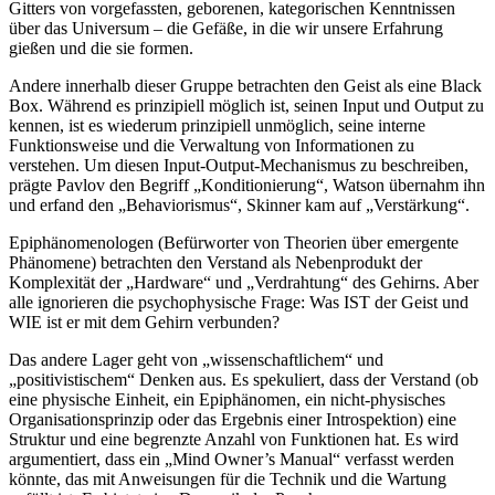
Gitters von vorgefassten, geborenen, kategorischen Kenntnissen
über das Universum – die Gefäße, in die wir unsere Erfahrung
gießen und die sie formen.
Andere innerhalb dieser Gruppe betrachten den Geist als eine Black
Box. Während es prinzipiell möglich ist, seinen Input und Output zu
kennen, ist es wiederum prinzipiell unmöglich, seine interne
Funktionsweise und die Verwaltung von Informationen zu
verstehen. Um diesen Input-Output-Mechanismus zu beschreiben,
prägte Pavlov den Begriff „Konditionierung“, Watson übernahm ihn
und erfand den „Behaviorismus“, Skinner kam auf „Verstärkung“.
Epiphänomenologen (Befürworter von Theorien über emergente
Phänomene) betrachten den Verstand als Nebenprodukt der
Komplexität der „Hardware“ und „Verdrahtung“ des Gehirns. Aber
alle ignorieren die psychophysische Frage: Was IST der Geist und
WIE ist er mit dem Gehirn verbunden?
Das andere Lager geht von „wissenschaftlichem“ und
„positivistischem“ Denken aus. Es spekuliert, dass der Verstand (ob
eine physische Einheit, ein Epiphänomen, ein nicht-physisches
Organisationsprinzip oder das Ergebnis einer Introspektion) eine
Struktur und eine begrenzte Anzahl von Funktionen hat. Es wird
argumentiert, dass ein „Mind Owner’s Manual“ verfasst werden
könnte, das mit Anweisungen für die Technik und die Wartung