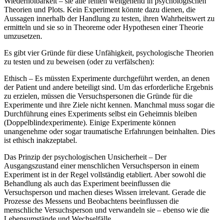
Wiederholbarkeit – sie alle fehlen weitgehend in psychologischen
Theorien und Plots. Kein Experiment könnte dazu dienen, die
Aussagen innerhalb der Handlung zu testen, ihren Wahrheitswert zu
ermitteln und sie so in Theoreme oder Hypothesen einer Theorie
umzusetzen.
Es gibt vier Gründe für diese Unfähigkeit, psychologische Theorien
zu testen und zu beweisen (oder zu verfälschen):
Ethisch – Es müssten Experimente durchgeführt werden, an denen
der Patient und andere beteiligt sind. Um das erforderliche Ergebnis
zu erzielen, müssen die Versuchspersonen die Gründe für die
Experimente und ihre Ziele nicht kennen. Manchmal muss sogar die
Durchführung eines Experiments selbst ein Geheimnis bleiben
(Doppelblindexperimente). Einige Experimente können
unangenehme oder sogar traumatische Erfahrungen beinhalten. Dies
ist ethisch inakzeptabel.
Das Prinzip der psychologischen Unsicherheit – Der
Ausgangszustand einer menschlichen Versuchsperson in einem
Experiment ist in der Regel vollständig etabliert. Aber sowohl die
Behandlung als auch das Experiment beeinflussen die
Versuchsperson und machen dieses Wissen irrelevant. Gerade die
Prozesse des Messens und Beobachtens beeinflussen die
menschliche Versuchsperson und verwandeln sie – ebenso wie die
Lebensumstände und Wechselfälle.