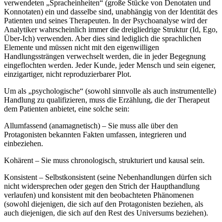
verwendeten „Spracheinheiten“ (große Stücke von Denotaten und
Konnotaten) ein und dasselbe sind, unabhängig von der Identität des
Patienten und seines Therapeuten. In der Psychoanalyse wird der
Analytiker wahrscheinlich immer die dreigliedrige Struktur (Id, Ego,
Über-Ich) verwenden. Aber dies sind lediglich die sprachlichen
Elemente und müssen nicht mit den eigenwilligen
Handlungssträngen verwechselt werden, die in jeder Begegnung
eingeflochten werden. Jeder Kunde, jeder Mensch und sein eigener,
einzigartiger, nicht reproduzierbarer Plot.
Um als „psychologische“ (sowohl sinnvolle als auch instrumentelle)
Handlung zu qualifizieren, muss die Erzählung, die der Therapeut
dem Patienten anbietet, eine solche sein:
Allumfassend (anamagnetisch) – Sie muss alle über den
Protagonisten bekannten Fakten umfassen, integrieren und
einbeziehen.
Kohärent – Sie muss chronologisch, strukturiert und kausal sein.
Konsistent – Selbstkonsistent (seine Nebenhandlungen dürfen sich
nicht widersprechen oder gegen den Strich der Haupthandlung
verlaufen) und konsistent mit den beobachteten Phänomenen
(sowohl diejenigen, die sich auf den Protagonisten beziehen, als
auch diejenigen, die sich auf den Rest des Universums beziehen).