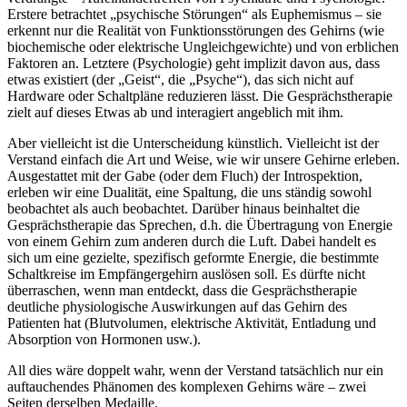
Erstere betrachtet „psychische Störungen“ als Euphemismus – sie
erkennt nur die Realität von Funktionsstörungen des Gehirns (wie
biochemische oder elektrische Ungleichgewichte) und von erblichen
Faktoren an. Letztere (Psychologie) geht implizit davon aus, dass
etwas existiert (der „Geist“, die „Psyche“), das sich nicht auf
Hardware oder Schaltpläne reduzieren lässt. Die Gesprächstherapie
zielt auf dieses Etwas ab und interagiert angeblich mit ihm.
Aber vielleicht ist die Unterscheidung künstlich. Vielleicht ist der
Verstand einfach die Art und Weise, wie wir unsere Gehirne erleben.
Ausgestattet mit der Gabe (oder dem Fluch) der Introspektion,
erleben wir eine Dualität, eine Spaltung, die uns ständig sowohl
beobachtet als auch beobachtet. Darüber hinaus beinhaltet die
Gesprächstherapie das Sprechen, d.h. die Übertragung von Energie
von einem Gehirn zum anderen durch die Luft. Dabei handelt es
sich um eine gezielte, spezifisch geformte Energie, die bestimmte
Schaltkreise im Empfängergehirn auslösen soll. Es dürfte nicht
überraschen, wenn man entdeckt, dass die Gesprächstherapie
deutliche physiologische Auswirkungen auf das Gehirn des
Patienten hat (Blutvolumen, elektrische Aktivität, Entladung und
Absorption von Hormonen usw.).
All dies wäre doppelt wahr, wenn der Verstand tatsächlich nur ein
auftauchendes Phänomen des komplexen Gehirns wäre – zwei
Seiten derselben Medaille.