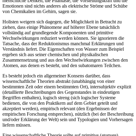
menschliche Denken, die Phantasie, die Vorstellungskraft und die
Emotionen sind nichts anderes als elektrische Ströme und Schübe
von Chemikalien im Gehirn, sagen sie.
Holisten weigern sich dagegen, die Möglichkeit in Betracht zu
ziehen, dass einige Phänomene auf höherer Ebene tatsächlich
vollständig auf grundlegende Komponenten und primitive
Wechselwirkungen reduziert werden können. Sie ignorieren die
Tatsache, dass der Reduktionismus manchmal Erklärungen und
Verständnis liefert. Die Eigenschaften von Wasser zum Beispiel
ergeben sich aus seiner chemischen und physikalischen
Zusammensetzung und aus den Wechselwirkungen zwischen den
Atomen, aus denen es besteht, und den subatomaren Teilchen.
Es besteht jedoch ein allgemeiner Konsens darüber, dass
wissenschaftliche Theorien abstrakt (unabhängig von einer
bestimmten Zeit oder einem bestimmten Ort), intersubjektiv explizit
(detaillierte Beschreibungen des Gegenstandes in eindeutigen
Begriffen enthalten), logisch streng (sich logischer Systeme
bedienen, die von den Praktikern auf dem Gebiet geteilt und
akzeptiert werden), empirisch relevant (den Ergebnissen der
empirischen Forschung entsprechen), nützlich (bei der Beschreibung
und/oder Erklärung der Welt) sein und Typologien und Vorhersagen
liefern müssen.
Eine wissenschaftliche Theorie sollte auf primitive (atomare)