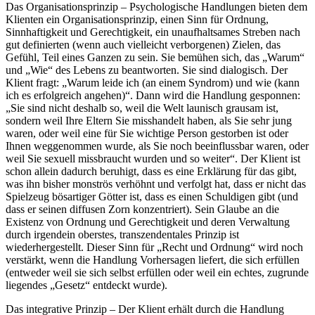
Das Organisationsprinzip – Psychologische Handlungen bieten dem
Klienten ein Organisationsprinzip, einen Sinn für Ordnung,
Sinnhaftigkeit und Gerechtigkeit, ein unaufhaltsames Streben nach
gut definierten (wenn auch vielleicht verborgenen) Zielen, das
Gefühl, Teil eines Ganzen zu sein. Sie bemühen sich, das „Warum“
und „Wie“ des Lebens zu beantworten. Sie sind dialogisch. Der
Klient fragt: „Warum leide ich (an einem Syndrom) und wie (kann
ich es erfolgreich angehen)“. Dann wird die Handlung gesponnen:
„Sie sind nicht deshalb so, weil die Welt launisch grausam ist,
sondern weil Ihre Eltern Sie misshandelt haben, als Sie sehr jung
waren, oder weil eine für Sie wichtige Person gestorben ist oder
Ihnen weggenommen wurde, als Sie noch beeinflussbar waren, oder
weil Sie sexuell missbraucht wurden und so weiter“. Der Klient ist
schon allein dadurch beruhigt, dass es eine Erklärung für das gibt,
was ihn bisher monströs verhöhnt und verfolgt hat, dass er nicht das
Spielzeug bösartiger Götter ist, dass es einen Schuldigen gibt (und
dass er seinen diffusen Zorn konzentriert). Sein Glaube an die
Existenz von Ordnung und Gerechtigkeit und deren Verwaltung
durch irgendein oberstes, transzendentales Prinzip ist
wiederhergestellt. Dieser Sinn für „Recht und Ordnung“ wird noch
verstärkt, wenn die Handlung Vorhersagen liefert, die sich erfüllen
(entweder weil sie sich selbst erfüllen oder weil ein echtes, zugrunde
liegendes „Gesetz“ entdeckt wurde).
Das integrative Prinzip – Der Klient erhält durch die Handlung