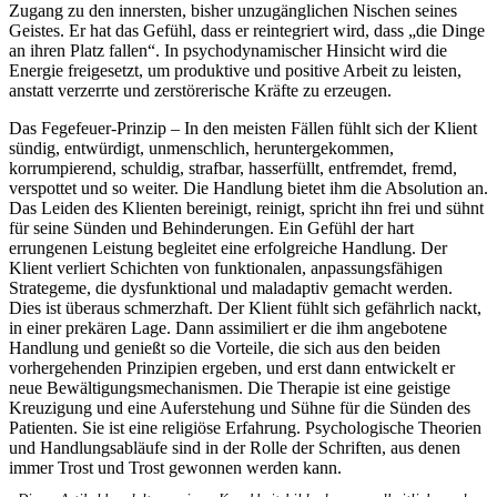
Zugang zu den innersten, bisher unzugänglichen Nischen seines
Geistes. Er hat das Gefühl, dass er reintegriert wird, dass „die Dinge
an ihren Platz fallen“. In psychodynamischer Hinsicht wird die
Energie freigesetzt, um produktive und positive Arbeit zu leisten,
anstatt verzerrte und zerstörerische Kräfte zu erzeugen.
Das Fegefeuer-Prinzip – In den meisten Fällen fühlt sich der Klient
sündig, entwürdigt, unmenschlich, heruntergekommen,
korrumpierend, schuldig, strafbar, hasserfüllt, entfremdet, fremd,
verspottet und so weiter. Die Handlung bietet ihm die Absolution an.
Das Leiden des Klienten bereinigt, reinigt, spricht ihn frei und sühnt
für seine Sünden und Behinderungen. Ein Gefühl der hart
errungenen Leistung begleitet eine erfolgreiche Handlung. Der
Klient verliert Schichten von funktionalen, anpassungsfähigen
Strategeme, die dysfunktional und maladaptiv gemacht werden.
Dies ist überaus schmerzhaft. Der Klient fühlt sich gefährlich nackt,
in einer prekären Lage. Dann assimiliert er die ihm angebotene
Handlung und genießt so die Vorteile, die sich aus den beiden
vorhergehenden Prinzipien ergeben, und erst dann entwickelt er
neue Bewältigungsmechanismen. Die Therapie ist eine geistige
Kreuzigung und eine Auferstehung und Sühne für die Sünden des
Patienten. Sie ist eine religiöse Erfahrung. Psychologische Theorien
und Handlungsabläufe sind in der Rolle der Schriften, aus denen
immer Trost und Trost gewonnen werden kann.