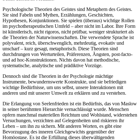
Psychologische Theorien des Geistes sind Metaphern des Geistes.
Sie sind Fabeln und Mythen, Erzählungen, Geschichten,
Hypothesen, Konjunktionen. Sie spielen (überaus) wichtige Rollen
im psychotherapeutischen Umfeld – aber nicht im Labor. Ihre Form
ist künstlerisch, nicht rigoros, nicht prüfbar, weniger strukturiert als
die Theorien der Naturwissenschaften. Die verwendete Sprache ist
polyvalent, reich, überschwenglich, mehrdeutig, evokativ und
unscharf – kurz gesagt, metaphorisch. Diese Theorien sind
durchdrungen von Werturteilen, Präferenzen, Ängsten, post-facto-
und ad hoc-Konstruktionen. Nichts davon hat methodische,
systematische, analytische und prädiktive Vorzüge.
Dennoch sind die Theorien in der Psychologie mächtige
Instrumente, bewundernswerte Konstrukte, und sie befriedigen
wichtige Bedürfnisse, um uns selbst, unsere Interaktionen mit
anderen und mit unserer Umwelt zu erklären und zu verstehen.
Die Erlangung von Seelenfrieden ist ein Bedürfnis, das von Maslow
in seiner berühmten Hierarchie vernachlässigt wurde. Menschen
opfern manchmal materiellen Reichtum und Wohlstand, widerstehen
Versuchungen, verzichten auf Gelegenheiten und riskieren ihr
Leben – um ihn zu sichern. Mit anderen Worten, es gibt eine
Bevorzugung des inneren Gleichgewichts gegenüber der
Homöostase. Es ist die Erfüllung dieses überwältigenden