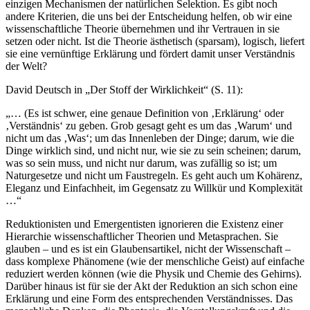
einzigen Mechanismen der natürlichen Selektion. Es gibt noch
andere Kriterien, die uns bei der Entscheidung helfen, ob wir eine
wissenschaftliche Theorie übernehmen und ihr Vertrauen in sie
setzen oder nicht. Ist die Theorie ästhetisch (sparsam), logisch, liefert
sie eine vernünftige Erklärung und fördert damit unser Verständnis
der Welt?
David Deutsch in „Der Stoff der Wirklichkeit“ (S. 11):
„… (Es ist schwer, eine genaue Definition von ‚Erklärung‘ oder
‚Verständnis‘ zu geben. Grob gesagt geht es um das ‚Warum‘ und
nicht um das ‚Was‘; um das Innenleben der Dinge; darum, wie die
Dinge wirklich sind, und nicht nur, wie sie zu sein scheinen; darum,
was so sein muss, und nicht nur darum, was zufällig so ist; um
Naturgesetze und nicht um Faustregeln. Es geht auch um Kohärenz,
Eleganz und Einfachheit, im Gegensatz zu Willkür und Komplexität
…“
Reduktionisten und Emergentisten ignorieren die Existenz einer
Hierarchie wissenschaftlicher Theorien und Metasprachen. Sie
glauben – und es ist ein Glaubensartikel, nicht der Wissenschaft –
dass komplexe Phänomene (wie der menschliche Geist) auf einfache
reduziert werden können (wie die Physik und Chemie des Gehirns).
Darüber hinaus ist für sie der Akt der Reduktion an sich schon eine
Erklärung und eine Form des entsprechenden Verständnisses. Das