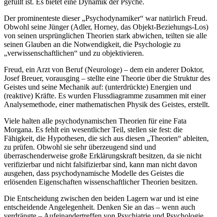
gefüllt ist. Es bietet eine Dynamik der Psyche.
Der prominenteste dieser „Psychodynamiker“ war natürlich Freud.
Obwohl seine Jünger (Adler, Horney, das Objekt-Beziehungs-Los)
von seinen ursprünglichen Theorien stark abwichen, teilten sie alle
seinen Glauben an die Notwendigkeit, die Psychologie zu
„verwissenschaftlichen“ und zu objektivieren.
Freud, ein Arzt von Beruf (Neurologe) – dem ein anderer Doktor,
Josef Breuer, vorausging – stellte eine Theorie über die Struktur des
Geistes und seine Mechanik auf: (unterdrückte) Energien und
(reaktive) Kräfte. Es wurden Flussdiagramme zusammen mit einer
Analysemethode, einer mathematischen Physik des Geistes, erstellt.
Viele halten alle psychodynamischen Theorien für eine Fata
Morgana. Es fehlt ein wesentlicher Teil, stellen sie fest: die
Fähigkeit, die Hypothesen, die sich aus diesen „Theorien“ ableiten,
zu prüfen. Obwohl sie sehr überzeugend sind und
überraschenderweise große Erklärungskraft besitzen, da sie nicht
verifizierbar und nicht falsifizierbar sind, kann man nicht davon
ausgehen, dass psychodynamische Modelle des Geistes die
erlösenden Eigenschaften wissenschaftlicher Theorien besitzen.
Die Entscheidung zwischen den beiden Lagern war und ist eine
entscheidende Angelegenheit. Denken Sie an das – wenn auch
verdrängte – Aufeinandertreffen von Psychiatrie und Psychologie.