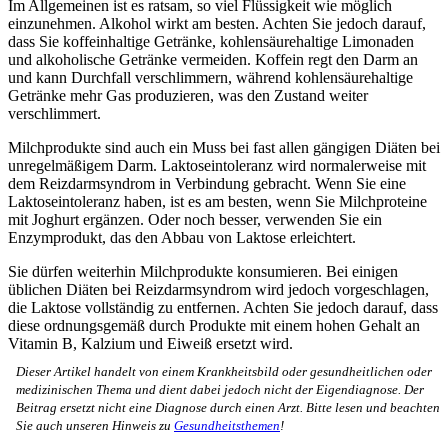
Im Allgemeinen ist es ratsam, so viel Flüssigkeit wie möglich
einzunehmen. Alkohol wirkt am besten. Achten Sie jedoch darauf,
dass Sie koffeinhaltige Getränke, kohlensäurehaltige Limonaden
und alkoholische Getränke vermeiden. Koffein regt den Darm an
und kann Durchfall verschlimmern, während kohlensäurehaltige
Getränke mehr Gas produzieren, was den Zustand weiter
verschlimmert.
Milchprodukte sind auch ein Muss bei fast allen gängigen Diäten bei
unregelmäßigem Darm. Laktoseintoleranz wird normalerweise mit
dem Reizdarmsyndrom in Verbindung gebracht. Wenn Sie eine
Laktoseintoleranz haben, ist es am besten, wenn Sie Milchproteine
mit Joghurt ergänzen. Oder noch besser, verwenden Sie ein
Enzymprodukt, das den Abbau von Laktose erleichtert.
Sie dürfen weiterhin Milchprodukte konsumieren. Bei einigen
üblichen Diäten bei Reizdarmsyndrom wird jedoch vorgeschlagen,
die Laktose vollständig zu entfernen. Achten Sie jedoch darauf, dass
diese ordnungsgemäß durch Produkte mit einem hohen Gehalt an
Vitamin B, Kalzium und Eiweiß ersetzt wird.
Dieser Artikel handelt von einem Krankheitsbild oder gesundheitlichen oder
medizinischen Thema und dient dabei jedoch nicht der Eigendiagnose. Der
Beitrag ersetzt nicht eine Diagnose durch einen Arzt. Bitte lesen und beachten
Sie auch unseren Hinweis zu
Gesundheitsthemen
!