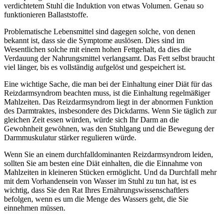
verdichtetem Stuhl die Induktion von etwas Volumen. Genau so
funktionieren Ballaststoffe.
Problematische Lebensmittel sind dagegen solche, von denen
bekannt ist, dass sie die Symptome auslösen. Dies sind im
Wesentlichen solche mit einem hohen Fettgehalt, da dies die
Verdauung der Nahrungsmittel verlangsamt. Das Fett selbst braucht
viel länger, bis es vollständig aufgelöst und gespeichert ist.
Eine wichtige Sache, die man bei der Einhaltung einer Diät für das
Reizdarmsyndrom beachten muss, ist die Einhaltung regelmäßiger
Mahlzeiten. Das Reizdarmsyndrom liegt in der abnormen Funktion
des Darmtraktes, insbesondere des Dickdarms. Wenn Sie täglich zur
gleichen Zeit essen würden, würde sich Ihr Darm an die
Gewohnheit gewöhnen, was den Stuhlgang und die Bewegung der
Darmmuskulatur stärker regulieren würde.
Wenn Sie an einem durchfalldominanten Reizdarmsyndrom leiden,
sollten Sie am besten eine Diät einhalten, die die Einnahme von
Mahlzeiten in kleineren Stücken ermöglicht. Und da Durchfall mehr
mit dem Vorhandensein von Wasser im Stuhl zu tun hat, ist es
wichtig, dass Sie den Rat Ihres Ernährungswissenschaftlers
befolgen, wenn es um die Menge des Wassers geht, die Sie
einnehmen müssen.