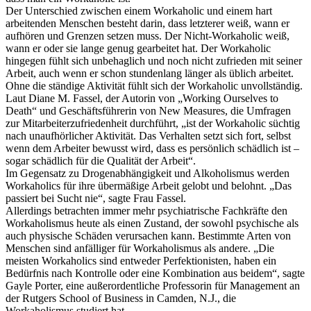
Der Unterschied zwischen einem Workaholic und einem hart
arbeitenden Menschen besteht darin, dass letzterer weiß, wann er
aufhören und Grenzen setzen muss. Der Nicht-Workaholic weiß,
wann er oder sie lange genug gearbeitet hat. Der Workaholic
hingegen fühlt sich unbehaglich und noch nicht zufrieden mit seiner
Arbeit, auch wenn er schon stundenlang länger als üblich arbeitet.
Ohne die ständige Aktivität fühlt sich der Workaholic unvollständig.
Laut Diane M. Fassel, der Autorin von „Working Ourselves to
Death“ und Geschäftsführerin von New Measures, die Umfragen
zur Mitarbeiterzufriedenheit durchführt, „ist der Workaholic süchtig
nach unaufhörlicher Aktivität. Das Verhalten setzt sich fort, selbst
wenn dem Arbeiter bewusst wird, dass es persönlich schädlich ist –
sogar schädlich für die Qualität der Arbeit“.
Im Gegensatz zu Drogenabhängigkeit und Alkoholismus werden
Workaholics für ihre übermäßige Arbeit gelobt und belohnt. „Das
passiert bei Sucht nie“, sagte Frau Fassel.
Allerdings betrachten immer mehr psychiatrische Fachkräfte den
Workaholismus heute als einen Zustand, der sowohl psychische als
auch physische Schäden verursachen kann. Bestimmte Arten von
Menschen sind anfälliger für Workaholismus als andere. „Die
meisten Workaholics sind entweder Perfektionisten, haben ein
Bedürfnis nach Kontrolle oder eine Kombination aus beidem“, sagte
Gayle Porter, eine außerordentliche Professorin für Management an
der Rutgers School of Business in Camden, N.J., die
Workaholismus studiert hat.