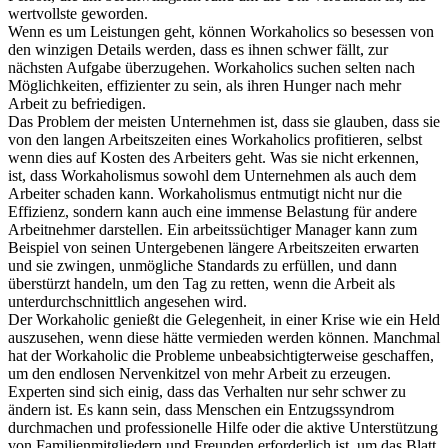
wertvollste geworden.
Wenn es um Leistungen geht, können Workaholics so besessen von
den winzigen Details werden, dass es ihnen schwer fällt, zur
nächsten Aufgabe überzugehen. Workaholics suchen selten nach
Möglichkeiten, effizienter zu sein, als ihren Hunger nach mehr
Arbeit zu befriedigen.
Das Problem der meisten Unternehmen ist, dass sie glauben, dass sie
von den langen Arbeitszeiten eines Workaholics profitieren, selbst
wenn dies auf Kosten des Arbeiters geht. Was sie nicht erkennen,
ist, dass Workaholismus sowohl dem Unternehmen als auch dem
Arbeiter schaden kann. Workaholismus entmutigt nicht nur die
Effizienz, sondern kann auch eine immense Belastung für andere
Arbeitnehmer darstellen. Ein arbeitssüchtiger Manager kann zum
Beispiel von seinen Untergebenen längere Arbeitszeiten erwarten
und sie zwingen, unmögliche Standards zu erfüllen, und dann
überstürzt handeln, um den Tag zu retten, wenn die Arbeit als
unterdurchschnittlich angesehen wird.
Der Workaholic genießt die Gelegenheit, in einer Krise wie ein Held
auszusehen, wenn diese hätte vermieden werden können. Manchmal
hat der Workaholic die Probleme unbeabsichtigterweise geschaffen,
um den endlosen Nervenkitzel von mehr Arbeit zu erzeugen.
Experten sind sich einig, dass das Verhalten nur sehr schwer zu
ändern ist. Es kann sein, dass Menschen ein Entzugssyndrom
durchmachen und professionelle Hilfe oder die aktive Unterstützung
von Familienmitgliedern und Freunden erforderlich ist, um das Blatt