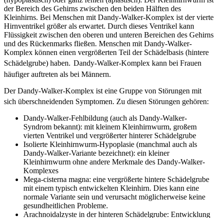
der Bereich des Gehirns zwischen den beiden Hälften des
Kleinhirns. Bei Menschen mit Dandy-Walker-Komplex ist der vierte
Hirnventrikel größer als erwartet. Durch dieses Ventrikel kann
Flüssigkeit zwischen den oberen und unteren Bereichen des Gehirns
und des Rückenmarks fließen. Menschen mit Dandy-Walker-
Komplex können einen vergrößerten Teil der Schädelbasis (hintere
Schädelgrube) haben.
Dandy-Walker-Komplex kann bei Frauen
häufiger auftreten als bei Männern.
Der Dandy-Walker-Komplex ist eine Gruppe von Störungen mit
sich überschneidenden Symptomen. Zu diesen Störungen gehören:
Dandy-Walker-Fehlbildung (auch als Dandy-Walker-
Syndrom bekannt): mit kleinem Kleinhirnwurm, großem
vierten Ventrikel und vergrößerter hinterer Schädelgrube
Isolierte Kleinhirnwurm-Hypoplasie (manchmal auch als
Dandy-Walker-Variante bezeichnet): ein kleiner
Kleinhirnwurm ohne andere Merkmale des Dandy-Walker-
Komplexes
Mega-cisterna magna: eine vergrößerte hintere Schädelgrube
mit einem typisch entwickelten Kleinhirn. Dies kann eine
normale Variante sein und verursacht möglicherweise keine
gesundheitlichen Probleme.
Arachnoidalzyste in der hinteren Schädelgrube: Entwicklung