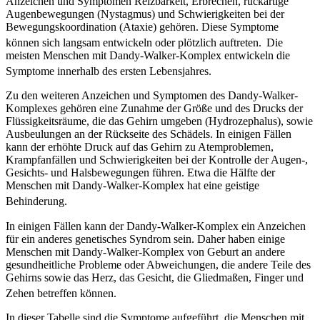
Anzeichen und Symptomen Reizbarkeit, Erbrechen, ruckartige
Augenbewegungen (Nystagmus) und Schwierigkeiten bei der
Bewegungskoordination (Ataxie) gehören. Diese Symptome
können sich langsam entwickeln oder plötzlich auftreten.
Die
meisten Menschen mit Dandy-Walker-Komplex entwickeln die
Symptome innerhalb des ersten Lebensjahres.
Zu den weiteren Anzeichen und Symptomen des Dandy-Walker-
Komplexes gehören eine Zunahme der Größe und des Drucks der
Flüssigkeitsräume, die das Gehirn umgeben (Hydrozephalus), sowie
Ausbeulungen an der Rückseite des Schädels. In einigen Fällen
kann der erhöhte Druck auf das Gehirn zu Atemproblemen,
Krampfanfällen und Schwierigkeiten bei der Kontrolle der Augen-,
Gesichts- und Halsbewegungen führen. Etwa die Hälfte der
Menschen mit Dandy-Walker-Komplex hat eine geistige
Behinderung.
In einigen Fällen kann der Dandy-Walker-Komplex ein Anzeichen
für ein anderes genetisches Syndrom sein. Daher haben einige
Menschen mit Dandy-Walker-Komplex von Geburt an andere
gesundheitliche Probleme oder Abweichungen, die andere Teile des
Gehirns sowie das Herz, das Gesicht, die Gliedmaßen, Finger und
Zehen betreffen können.
In dieser Tabelle sind die Symptome aufgeführt, die Menschen mit