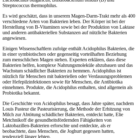
Streptococcus thermophilus.
Es wird geschätzt, dass in unserem Magen-Darm-Trakt mehr als 400
verschiedene Arten von Bakterien leben. Der Körper ist bei der
Herstellung von B-Vitaminen sowie bei der Produktion von Laktase
und anderen antibakteriellen Substanzen auf nützliche Bakterien
angewiesen.
Einigen Wissenschaftlern zufolge enthält Acidophilus Bakterien, die
in einer symbiotischen oder gegenseitig vorteilhaften Beziehung
zum menschlichen Magen stehen. Experten erklären, dass diese
Bakterien helfen, komplexe Nahrungsmoleküle abzubauen und das
Wachstum schädlicher Bakterien zu hemmen. Acidophilus ist
nützlich für Menschen mit bakteriellen oder Verdauungsproblemen
oder Hefepilzinfektionen sowie für Menschen, die Antibiotika
einnehmen. Produkte, die Acidophilus enthalten, sind allgemein als
Probiotika bekannt.
Die Geschichte von Acidophilus besagt, dass Jahre später, nachdem
Louis Pasteur die Pasteurisierung, die Methode der Erhitzung von
Milch zur Abtötung schädlicher Bakterien, entdeckt hatte, Elie
Metchnikoff die gesundheitsfördernden Fähigkeiten von
Laktobazillen-Bakterien erforschte und entdeckte, als er
beobachtete, dass Menschen, die Joghurt gegessen hatten,
tendenziell länger lebten.