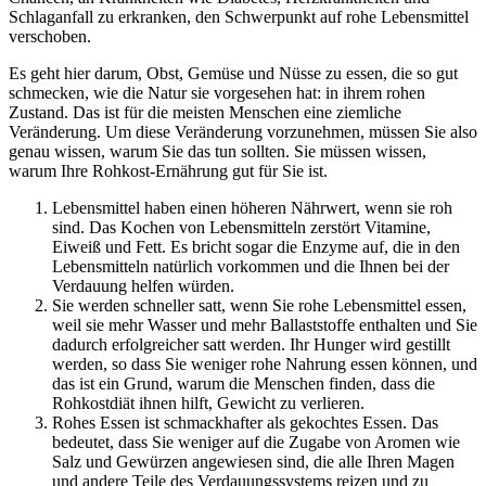
Schlaganfall zu erkranken, den Schwerpunkt auf rohe Lebensmittel
verschoben.
Es geht hier darum, Obst, Gemüse und Nüsse zu essen, die so gut
schmecken, wie die Natur sie vorgesehen hat: in ihrem rohen
Zustand. Das ist für die meisten Menschen eine ziemliche
Veränderung. Um diese Veränderung vorzunehmen, müssen Sie also
genau wissen, warum Sie das tun sollten. Sie müssen wissen,
warum Ihre Rohkost-Ernährung gut für Sie ist.
Lebensmittel haben einen höheren Nährwert, wenn sie roh
sind. Das Kochen von Lebensmitteln zerstört Vitamine,
Eiweiß und Fett. Es bricht sogar die Enzyme auf, die in den
Lebensmitteln natürlich vorkommen und die Ihnen bei der
Verdauung helfen würden.
Sie werden schneller satt, wenn Sie rohe Lebensmittel essen,
weil sie mehr Wasser und mehr Ballaststoffe enthalten und Sie
dadurch erfolgreicher satt werden. Ihr Hunger wird gestillt
werden, so dass Sie weniger rohe Nahrung essen können, und
das ist ein Grund, warum die Menschen finden, dass die
Rohkostdiät ihnen hilft, Gewicht zu verlieren.
Rohes Essen ist schmackhafter als gekochtes Essen. Das
bedeutet, dass Sie weniger auf die Zugabe von Aromen wie
Salz und Gewürzen angewiesen sind, die alle Ihren Magen
und andere Teile des Verdauungssystems reizen und zu