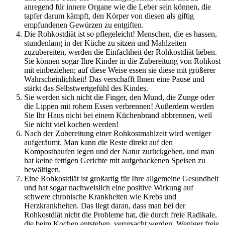
anregend für innere Organe wie die Leber sein können, die
tapfer darum kämpft, den Körper von diesen als giftig
empfundenen Gewürzen zu entgiften.
Die Rohkostdiät ist so pflegeleicht! Menschen, die es hassen,
stundenlang in der Küche zu sitzen und Mahlzeiten
zuzubereiten, werden die Einfachheit der Rohkostdiät lieben.
Sie können sogar Ihre Kinder in die Zubereitung von Rohkost
mit einbeziehen; auf diese Weise essen sie diese mit größerer
Wahrscheinlichkeit! Das verschafft Ihnen eine Pause und
stärkt das Selbstwertgefühl des Kindes.
Sie werden sich nicht die Finger, den Mund, die Zunge oder
die Lippen mit rohem Essen verbrennen! Außerdem werden
Sie Ihr Haus nicht bei einem Küchenbrand abbrennen, weil
Sie nicht viel kochen werden!
Nach der Zubereitung einer Rohkostmahlzeit wird weniger
aufgeräumt. Man kann die Reste direkt auf den
Komposthaufen legen und der Natur zurückgeben, und man
hat keine fettigen Gerichte mit aufgebackenen Speisen zu
bewältigen.
Eine Rohkostdiät ist großartig für Ihre allgemeine Gesundheit
und hat sogar nachweislich eine positive Wirkung auf
schwere chronische Krankheiten wie Krebs und
Herzkrankheiten. Das liegt daran, dass man bei der
Rohkostdiät nicht die Probleme hat, die durch freie Radikale,
die beim Kochen entstehen, verursacht werden. Weniger freie