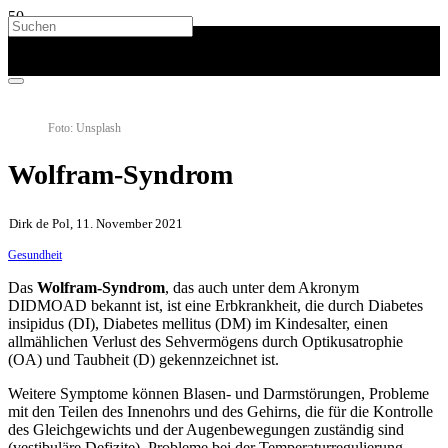
Foto: Unsplash
Wolfram-Syndrom
Dirk de Pol, 11. November 2021
Gesundheit
Das
Wolfram-Syndrom
, das auch unter dem Akronym
DIDMOAD bekannt ist, ist eine Erbkrankheit, die durch Diabetes
insipidus (DI), Diabetes mellitus (DM) im Kindesalter, einen
allmählichen Verlust des Sehvermögens durch Optikusatrophie
(OA) und Taubheit (D) gekennzeichnet ist.
Weitere Symptome können Blasen- und Darmstörungen, Probleme
mit den Teilen des Innenohrs und des Gehirns, die für die Kontrolle
des Gleichgewichts und der Augenbewegungen zuständig sind
(vestibuläre Defizite), Probleme bei der Temperaturregulierung,