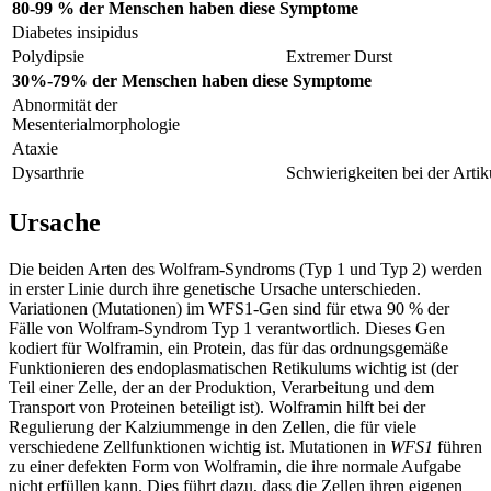
80-99 % der Menschen haben diese Symptome
Diabetes insipidus
Polydipsie
Extremer Durst
30%-79% der Menschen haben diese Symptome
Abnormität der
Mesenterialmorphologie
Ataxie
Dysarthrie
Schwierigkeiten bei der Arti
Ursache
Die beiden Arten des Wolfram-Syndroms (Typ 1 und Typ 2) werden
in erster Linie durch ihre genetische Ursache unterschieden.
Variationen (Mutationen) im WFS1-Gen sind für etwa 90 % der
Fälle von Wolfram-Syndrom Typ 1 verantwortlich. Dieses Gen
kodiert für Wolframin, ein Protein, das für das ordnungsgemäße
Funktionieren des endoplasmatischen Retikulums wichtig ist (der
Teil einer Zelle, der an der Produktion, Verarbeitung und dem
Transport von Proteinen beteiligt ist). Wolframin hilft bei der
Regulierung der Kalziummenge in den Zellen, die für viele
verschiedene Zellfunktionen wichtig ist. Mutationen in
WFS1
führen
zu einer defekten Form von Wolframin, die ihre normale Aufgabe
nicht erfüllen kann. Dies führt dazu, dass die Zellen ihren eigenen