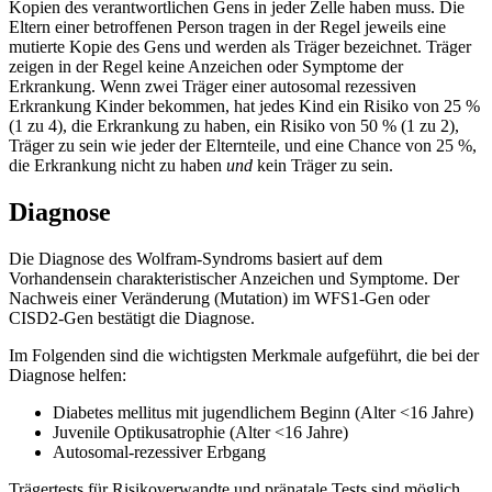
Kopien des verantwortlichen Gens in jeder Zelle haben muss. Die
Eltern einer betroffenen Person tragen in der Regel jeweils eine
mutierte Kopie des Gens und werden als Träger bezeichnet. Träger
zeigen in der Regel keine Anzeichen oder Symptome der
Erkrankung. Wenn zwei Träger einer autosomal rezessiven
Erkrankung Kinder bekommen, hat jedes Kind ein Risiko von 25 %
(1 zu 4), die Erkrankung zu haben, ein Risiko von 50 % (1 zu 2),
Träger zu sein wie jeder der Elternteile, und eine Chance von 25 %,
die Erkrankung nicht zu haben
und
kein Träger zu sein.
Diagnose
Die Diagnose des Wolfram-Syndroms basiert auf dem
Vorhandensein charakteristischer Anzeichen und Symptome. Der
Nachweis einer Veränderung (Mutation) im WFS1-Gen oder
CISD2-Gen bestätigt die Diagnose.
Im Folgenden sind die wichtigsten Merkmale aufgeführt, die bei der
Diagnose helfen:
Diabetes mellitus mit jugendlichem Beginn (Alter <16 Jahre)
Juvenile Optikusatrophie (Alter <16 Jahre)
Autosomal-rezessiver Erbgang
Trägertests für Risikoverwandte und pränatale Tests sind möglich,