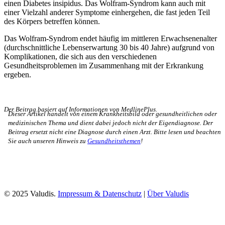
einen Diabetes insipidus. Das Wolfram-Syndrom kann auch mit
einer Vielzahl anderer Symptome einhergehen, die fast jeden Teil
des Körpers betreffen können.
Das Wolfram-Syndrom endet häufig im mittleren Erwachsenenalter
(durchschnittliche Lebenserwartung 30 bis 40 Jahre) aufgrund von
Komplikationen, die sich aus den verschiedenen
Gesundheitsproblemen im Zusammenhang mit der Erkrankung
ergeben.
Der Beitrag basiert auf Informationen von MedlinePlus.
Dieser Artikel handelt von einem Krankheitsbild oder gesundheitlichen oder
medizinischen Thema und dient dabei jedoch nicht der Eigendiagnose. Der
Beitrag ersetzt nicht eine Diagnose durch einen Arzt. Bitte lesen und beachten
Sie auch unseren Hinweis zu
Gesundheitsthemen
!
© 2025 Valudis.
Impressum & Datenschutz
|
Über Valudis