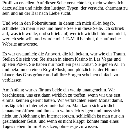
Profil zu erstellen. Auf dieser Seite versuchte ich, mein wahres Ich
darzustellen und nicht den lustigen Typen, der versucht, charmant zu
sein und an der Bar nach Liebe sucht.
Und wie in den Pokerräumen, in denen ich mich all-in begab,
schüttete ich mein Herz und meine Seele in diese Seite. Ich schrieb
auf, was ich wollte, und schrieb auf, wer ich wirklich bin und nicht,
wer ich sein will, und wurde mit 1 E-Mail belohnt, die auf meine
Website antwortete.
Es war erstaunlich; die Antwort, die ich bekam, war wie ein Traum.
Stellen Sie sich vor, Sie sitzen in einem Kasino in Las Vegas und
spielen Poker. Sie haben nur noch ein paar Dollar, Sie gehen All-In
und bekommen einen Royal Flush, und plötzlich ist der Himmel
blauer, das Gras grüner und all Ihre Sorgen scheinen einfach zu
verblassen.
Am Anfang war es für uns beide ein wenig unangenehm. Wir
beschlossen, uns erst dann wirklich zu treffen, wenn wir uns erst
einmal kennen gelernt hatten. Wir verbrachten einen Monat damit,
uns täglich im Internet zu unterhalten. Man kann sich wirklich
jemandem öffnen und ihm sein wahres Ich zeigen und muss sich
nicht um Ablehnung im Internet sorgen, schließlich ist man nur ein
gesichtsloser Geist, und wenn es nicht klappt, könnte man eines
Tages neben ihr im Bus sitzen, ohne es je zu wissen.