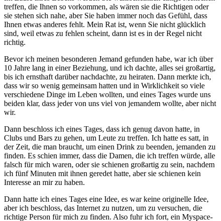
treffen, die Ihnen so vorkommen, als wären sie die Richtigen oder
sie stehen sich nahe, aber Sie haben immer noch das Gefühl, dass
Ihnen etwas anderes fehlt. Mein Rat ist, wenn Sie nicht glücklich
sind, weil etwas zu fehlen scheint, dann ist es in der Regel nicht
richtig.
Bevor ich meinen besonderen Jemand gefunden habe, war ich über
10 Jahre lang in einer Beziehung, und ich dachte, alles sei großartig,
bis ich ernsthaft darüber nachdachte, zu heiraten. Dann merkte ich,
dass wir so wenig gemeinsam hatten und in Wirklichkeit so viele
verschiedene Dinge im Leben wollten, und eines Tages wurde uns
beiden klar, dass jeder von uns viel von jemandem wollte, aber nicht
wir.
Dann beschloss ich eines Tages, dass ich genug davon hatte, in
Clubs und Bars zu gehen, um Leute zu treffen. Ich hatte es satt, in
der Zeit, die man braucht, um einen Drink zu beenden, jemanden zu
finden. Es schien immer, dass die Damen, die ich treffen würde, alle
falsch für mich waren, oder sie schienen großartig zu sein, nachdem
ich fünf Minuten mit ihnen geredet hatte, aber sie schienen kein
Interesse an mir zu haben.
Dann hatte ich eines Tages eine Idee, es war keine originelle Idee,
aber ich beschloss, das Internet zu nutzen, um zu versuchen, die
richtige Person für mich zu finden. Also fuhr ich fort, ein Myspace-