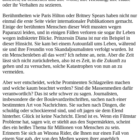
oder ihr Verhalten zu sezieren.
Berühmtheiten wie Paris Hilton oder Britney Spears haben nicht nur
einmal die erste Seite vieler internationaler Publikationen gemacht.
Einige der berühmten Menschen dieser Welt mussten wegen
Paparazzi leiden, und in einigen Fällen verloren sie sogar ihr Leben
wegen indiskreter Blicke. Prinzessin Diana ist nur ein Beispiel in
dieser Hinsicht. Sie kam bei einem Autounfall ums Leben, während
sie und ihre Freundin von Skandaljournalisten verfolgt wurden. Ist
ein Menschenleben all das wert? Ich nehme an, nein. Aber die Zeit
lässt sich nicht zurückdrehen, also ist es Zeit, in die Zukunft zu
gehen und zu versuchen, solche Katastrophen von nun an zu
vermeiden.
Aber wer entscheidet, welche Prominenten Schlagzeilen machen
und welche kaum beachtet werden? Sind die Massenmedien dafür
verantwortlich? Das ist sehr schwer zu sagen. Journalisten,
insbesondere die der Boulevardzeitschriften, suchen nach einer
bestimmten Art von Nachrichten. Sie suchen nach Dingen, die
schuldig oder schockierend sind, und oft jagen sie dem Elend
hinterher. Glück ist keine Nachricht. Elend ist es. Wenn ein Filmstar
Probleme hat, sagen wir, er stiehlt aus den Supermärkten, scheint
dies ein heißes Thema für Millionen von Menschen zu sein.
Erinnern Sie sich an Winona Rider, die Ihnen nur einen Fall von
einem Star gab, der von den Medien wegen ihrer angeblich