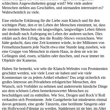
schlechten Angewohnheiten gejagt wird? Wie viele andere
Menschen stehlen aus Geschäften, und niemanden interessiert es?
Wahrscheinlich zu viele.
Eine einfache Erklärung für die Liebe zum Klatsch und für den
wichtigen Platz, den er im Leben der Menschen einnimmt, ist, dass
die meisten Menschen ein langweiliges, langweiliges Leben führen
und deshalb nach Aufregung im Leben der anderen suchen. Dies
erklärt auch den Erfolg, den die Reality-Shows verzeichnen. Wer
hätte gedacht, dass eine Zeit kommen würde, in der Millionen von
Fernsehzuschauern jede Nacht etwa eine Stunde lang zusehen, wie
eine Gruppe von Menschen in einem Haus, in dem sie wie im
Gefängnis sind, essen, schlafen oder duschen, und zwar immer im
Objektiv der Kameras.
Haben Sie bemerkt, wie sehr die Klatsch-Websites von Prominenten
geschätzt werden, wie viele Leser sie haben und wie viele
Kommentare sie zu jedem Artikel erhalten? Das zeigt sicherlich ein
großes Interesse am Privatleben erfolgreicher Menschen, den
Wunsch, sich Vorbilder zu nehmen und andererseits hässliche Dinge
aus dem schönen Leben bemerkenswerter Menschen zu
beschuldigen und zu enthüllen. Wie Sex, Drogen und Rock’n’Roll
verkaufen sich Prominente. Jede Gastgeberin hat mindestens einmal
davon geträumt, eine große Tänzerin, eine berühmte Sängerin oder
ein Hollywood-Filmstar zu werden. Stattdessen ist sie hier, im Alter