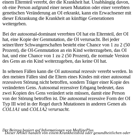
einem Elternteil vererbt, der die Krankheit hat. Unabhängig davon,
ob eine Person aufgrund einer neuen Mutation oder einer vererbten
genetischen Veränderung an OI erkrankt, kann ein Erwachsener mit
dieser Erkrankung die Krankheit an künftige Generationen
weitergeben.
Bei der autosomal-dominant vererbten OI hat ein Elternteil, der OI
hat, eine Kopie der Genmutation, die OI verursacht. Bei jeder
seiner/ihrer Schwangerschaften besteht eine Chance von 1 zu 2 (50
Prozent), die OI-Genmutation an ein Kind weiterzugeben, das OI
hat, und eine Chance von 1 zu 2 (50 Prozent), die normale Version
des Gens an ein Kind weiterzugeben, das keine OI hat.
In seltenen Fällen kann die OI autosomal rezessiv vererbt werden. In
den meisten Fällen sind die Eltern eines Kindes mit einer autosomal
rezessiven Störung nicht betroffen, sondern Träger einer Kopie des
veränderten Gens. Autosomal rezessiver Erbgang bedeutet, dass
zwei Kopien des Gens verändert sein müssen, damit eine Person
von der Störung betroffen ist. Die autosomal rezessive Form der OI
Typ III wird in der Regel durch Mutationen in anderen Genen als
COL1A1
und
COL1A2 verursacht
.
Der Beitrag basiert auf Informationen von MedlinePlus.
Dieser Artikel handelt von einem Krankheitsbild oder gesundheitlichen oder