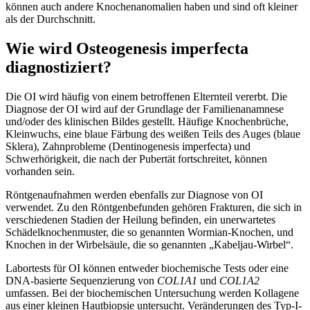
können auch andere Knochenanomalien haben und sind oft kleiner
als der Durchschnitt.
Wie wird Osteogenesis imperfecta
diagnostiziert?
Die OI wird häufig von einem betroffenen Elternteil vererbt. Die
Diagnose der OI wird auf der Grundlage der Familienanamnese
und/oder des klinischen Bildes gestellt. Häufige Knochenbrüche,
Kleinwuchs, eine blaue Färbung des weißen Teils des Auges (blaue
Sklera), Zahnprobleme (Dentinogenesis imperfecta) und
Schwerhörigkeit, die nach der Pubertät fortschreitet, können
vorhanden sein.
Röntgenaufnahmen werden ebenfalls zur Diagnose von OI
verwendet. Zu den Röntgenbefunden gehören Frakturen, die sich in
verschiedenen Stadien der Heilung befinden, ein unerwartetes
Schädelknochenmuster, die so genannten Wormian-Knochen, und
Knochen in der Wirbelsäule, die so genannten „Kabeljau-Wirbel“.
Labortests für OI können entweder biochemische Tests oder eine
DNA-basierte Sequenzierung von
COL1A1
und
COL1A2
umfassen. Bei der biochemischen Untersuchung werden Kollagene
aus einer kleinen Hautbiopsie untersucht. Veränderungen des Typ-I-