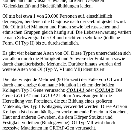
können auch an Muskelschwäche, lockeren Gelenken
(Gelenklaxität) und Skelettfehlbildungen leiden.
OI tritt bei etwa 1 von 20.000 Personen auf, einschließlich
derjenigen, bei denen die Diagnose nach der Geburt gestellt wird.
Die OI tritt bei Männern und Frauen sowie bei rassischen und
ethnischen Gruppen gleich häufig auf. Die Lebenserwartung variiert
je nach Schweregrad der OI und reicht von sehr kurz (tödliche
Form, OI Typ II) bis zu durchschnittlich.
Es gibt vier bekannte Arten von OI. Diese Typen unterscheiden sich
vor allem durch die Häufigkeit und Schwere der Frakturen sowie
durch charakteristische Merkmale. Darüber hinaus wurden drei
weitere Arten von OI (Typ V, VI und VII) identifiziert.
Die überwiegende Mehrheit (90 Prozent) der Fälle von OI wird
durch eine einzige dominante Mutation in einem der beiden
Kollagen-Typ-I-Gene verursacht:
COL1A1
oder
COL1A2
: Die
Gene
COL1A1
und
COL1A2
liefern Anweisungen für die
Herstellung von Proteinen, die zur Bildung eines größeren
Moleküls, des Typ-I-Kollagens, verwendet werden. Diese Art von
Kollagen ist das am häufigsten vorkommende Protein in Knochen,
Haut und anderen Geweben, die dem Körper Struktur und
Festigkeit verleihen (Bindegewebe). OI Typ VII wird durch
rezessive Mutationen im CRTAP-Gen verursacht.