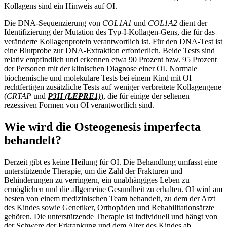
Kollagens sind ein Hinweis auf OI.
Die DNA-Sequenzierung von
COL1A1
und
COL1A2
dient der
Identifizierung der Mutation des Typ-I-Kollagen-Gens, die für das
veränderte Kollagenprotein verantwortlich ist. Für den DNA-Test ist
eine Blutprobe zur DNA-Extraktion erforderlich. Beide Tests sind
relativ empfindlich und erkennen etwa 90 Prozent bzw. 95 Prozent
der Personen mit der klinischen Diagnose einer OI. Normale
biochemische und molekulare Tests bei einem Kind mit OI
rechtfertigen zusätzliche Tests auf weniger verbreitete Kollagengene
(
CRTAP
und
P3H (LEPRE1)
), die für einige der seltenen
rezessiven Formen von OI verantwortlich sind.
Wie wird die Osteogenesis imperfecta
behandelt?
Derzeit gibt es keine Heilung für OI. Die Behandlung umfasst eine
unterstützende Therapie, um die Zahl der Frakturen und
Behinderungen zu verringern, ein unabhängiges Leben zu
ermöglichen und die allgemeine Gesundheit zu erhalten. OI wird am
besten von einem medizinischen Team behandelt, zu dem der Arzt
des Kindes sowie Genetiker, Orthopäden und Rehabilitationsärzte
gehören. Die unterstützende Therapie ist individuell und hängt von
der Schwere der Erkrankung und dem Alter des Kindes ab.