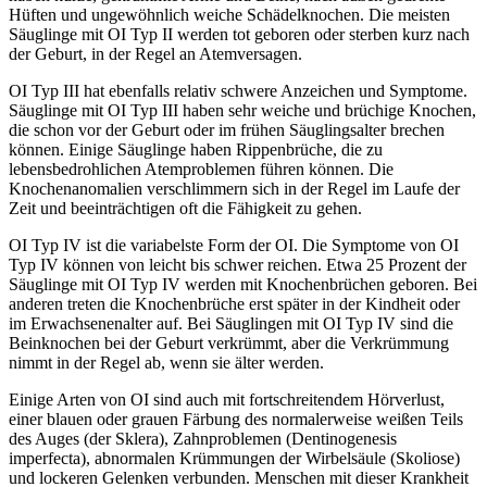
Hüften und ungewöhnlich weiche Schädelknochen. Die meisten
Säuglinge mit OI Typ II werden tot geboren oder sterben kurz nach
der Geburt, in der Regel an Atemversagen.
OI Typ III hat ebenfalls relativ schwere Anzeichen und Symptome.
Säuglinge mit OI Typ III haben sehr weiche und brüchige Knochen,
die schon vor der Geburt oder im frühen Säuglingsalter brechen
können. Einige Säuglinge haben Rippenbrüche, die zu
lebensbedrohlichen Atemproblemen führen können. Die
Knochenanomalien verschlimmern sich in der Regel im Laufe der
Zeit und beeinträchtigen oft die Fähigkeit zu gehen.
OI Typ IV ist die variabelste Form der OI. Die Symptome von OI
Typ IV können von leicht bis schwer reichen. Etwa 25 Prozent der
Säuglinge mit OI Typ IV werden mit Knochenbrüchen geboren. Bei
anderen treten die Knochenbrüche erst später in der Kindheit oder
im Erwachsenenalter auf. Bei Säuglingen mit OI Typ IV sind die
Beinknochen bei der Geburt verkrümmt, aber die Verkrümmung
nimmt in der Regel ab, wenn sie älter werden.
Einige Arten von OI sind auch mit fortschreitendem Hörverlust,
einer blauen oder grauen Färbung des normalerweise weißen Teils
des Auges (der Sklera), Zahnproblemen (Dentinogenesis
imperfecta), abnormalen Krümmungen der Wirbelsäule (Skoliose)
und lockeren Gelenken verbunden. Menschen mit dieser Krankheit