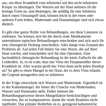
aus, um diese Krankheit vom infizierten auf den nicht infizierten
Körper zu übertragen. Die Warzen auf der Haut nehmen oft die
körnige Form an, und diejenigen, die anfällig für eine Infektion
durch einen Virusangriff sind, können leicht in der einen oder
anderen Form leiden. Muttermale und Hautanhänger sind sich etwas
ähnlich.
Es gibt eine ganze Reihe von Behandlungen, um diese Läsionen zu
entfernen. Sie können sich für die durch orale Medikamente
unterstützten topischen Behandlungen entscheiden und sich auch für
eine chirurgische Heilung entscheiden. Alles hängt vom Zustand des
Problems ab. Auf jeden Fall finden Sie eine Warze, die auf Ihrer
Haut wächst, und entscheiden sich für eine Operation. Eine
buchstäblich chirurgische Behandlung ist die letzte Zuflucht für alle
Leidenden. Ja, es ist wahr, dass das Virus der Hauptanstifter dieser
Krankheit ist. Aber warum greift das Virus dann nicht jeden Hauttyp
an? So gibt es einen Mangel in der Haut, der es dem Virus erlaubt,
die Gegend anzugreifen und zu infizieren.
In der Folge entwickeln sich Warzen und Muttermale. Eigentlich ist
es der Kaliummangel, der hinter der Ursache von Muttermalen,
Warzen und Hautmalen steht. Daher müssen die
Behandlungsprozesse diesen Mangelfaktor berücksichtigen und
versuchen, ihn zu kompensieren, damit die virale Reaktion nicht
stattfindet. Das primäre Bedürfnis ist es, genügend kaliumreiche