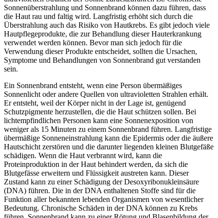
Sonnenüberstrahlung und Sonnenbrand können dazu führen, dass
die Haut rau und faltig wird. Langfristig erhöht sich durch die
Überstrahlung auch das Risiko von Hautkrebs. Es gibt jedoch viele
Hautpflegeprodukte, die zur Behandlung dieser Hauterkrankung
verwendet werden können. Bevor man sich jedoch für die
Verwendung dieser Produkte entscheidet, sollten die Ursachen,
Symptome und Behandlungen von Sonnenbrand gut verstanden
sein.
Ein Sonnenbrand entsteht, wenn eine Person übermäßiges
Sonnenlicht oder andere Quellen von ultravioletten Strahlen erhält.
Er entsteht, weil der Körper nicht in der Lage ist, genügend
Schutzpigmente herzustellen, die die Haut schützen sollen. Bei
lichtempfindlichen Personen kann eine Sonnenexposition von
weniger als 15 Minuten zu einem Sonnenbrand führen. Langfristige
übermäßige Sonneneinstrahlung kann die Epidermis oder die äußere
Hautschicht zerstören und die darunter liegenden kleinen Blutgefäße
schädigen. Wenn die Haut verbrannt wird, kann die
Proteinproduktion in der Haut behindert werden, da sich die
Blutgefässe erweitern und Flüssigkeit austreten kann. Dieser
Zustand kann zu einer Schädigung der Desoxyribonukleinsäure
(DNA) führen. Die in der DNA enthaltenen Stoffe sind für die
Funktion aller bekannten lebenden Organismen von wesentlicher
Bedeutung. Chronische Schäden in der DNA können zu Krebs
führen. Sonnenbrand kann zu einer Rötung und Blasenbildung der