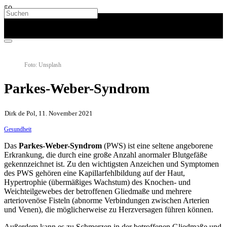
Foto: Unsplash
Parkes-Weber-Syndrom
Dirk de Pol, 11. November 2021
Gesundheit
Das
Parkes-Weber-Syndrom
(PWS) ist eine seltene angeborene
Erkrankung, die durch eine große Anzahl anormaler Blutgefäße
gekennzeichnet ist. Zu den wichtigsten Anzeichen und Symptomen
des PWS gehören eine Kapillarfehlbildung auf der Haut,
Hypertrophie (übermäßiges Wachstum) des Knochen- und
Weichteilgewebes der betroffenen Gliedmaße und mehrere
arteriovenöse Fisteln (abnorme Verbindungen zwischen Arterien
und Venen), die möglicherweise zu Herzversagen führen können.
Außerdem kann es zu Schmerzen in der betroffenen Gliedmaße und