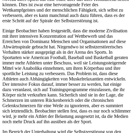
können. Dies ist zwar eine hervorragende Feier des
Wettkampfgeistes und der menschlichen Fähigkeit, sich selbst zu
verbessern, aber es kann manchmal auch dazu führen, dass es der
erste Schritt auf der Spirale der Selbstzerstörung ist.
Einige Beobachter haben festgestellt, dass die moderne Zivilisation
mit ihrer intensiven Konzentration auf Wettbewerb und das
Erreichen von Dominanz Menschen und Organisationen auf diese
Abwärtsspirale gebracht hat. Nirgendwo ist selbstzerstörerisches
Verhalten stärker ausgeprägt als in der Arena des Sports. In
Sportarten wie American Football, Baseball und Basketball geraten
immer mehr Athleten unter Beschuss, weil sie Leistungssteigernde
Mittel wie Anabolika einnehmen, um ihren Körperbau und ihre
sportliche Leistung zu verbessern. Das Problem ist, dass diese
Athleten auch Abhängigkeiten von Muskelrelaxantien entwickeln.
Der intensive Fokus darauf, immer besser zu werden, hat einige
dazu veranlasst, sich auf Trainingsprogramme einzulassen, die ihr
Körper nicht verkraften kann. Sicherlich sind sie in der Lage, die
Schmerzen im unteren Rückenbereich oder die chronischen
Gelenkschmerzen für eine Weile zu ignorieren, aber es summiert
sich letztendlich. Beobachter stellen fest, dass es nur noch schlimmer
wird, je mehr ein Athlet der Belastung ausgesetzt ist, da die Medien
noch mehr Druck auf ihn ausüben als der Sport.
Im Bereich der Unterhaltung wird die Selbstzerstörung von den