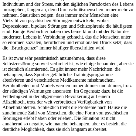
Individuum und der Stress, mit den täglichen Paradoxien des Lebens
umzugehen, fangen an, dem Durchschnittsmenschen immer mehr zu
nehmen. Statistiken zeigen, dass immer mehr Menschen eine
Vielzahl von psychischen Störungen entwickeln, wobei
Depressionen, bipolare Störungen und Schizophrenie die häufigsten
sind. Einige Beobachter haben dies bemerkt und mit der Natur des
modernen Lebens in Verbindung gebracht, das die Menschen unter
so enormen sozialen, beruflichen und emotionalen Druck setzt, dass
die „Bruchgrenze“ immer häufiger überschritten wird.
Es ist zwar sehr pessimistisch anzunehmen, dass diese
Selbstzerstörung so weit verbreitet ist, wie einige behaupten, aber sie
ist ziemlich alarmierend. Es gibt immer mehr Nachrichten, die
behaupten, dass Sportler gefährliche Trainingsprogramme
absolvieren und verschiedene Medikamente missbrauchen.
Berühmtheiten und Models werden immer dünner und dünner, trotz
der ständigen Warnungen ansonsten. Im Gegensatz dazu ist die
Fettleibigkeit in der allgemeinen Bevölkerung auf einem
Allzeithoch, trotz der weit verbreiteten Verfügbarkeit von
Abnehmtabletten. Schließlich treibt die Probleme nach Hause die
zunehmende Zahl von Menschen, die eine Form von psychischen
Störungen erlebt haben oder erleben. Die Situation ist nicht
annähernd so negativ, wie manche behaupten, aber es besteht die
deutliche Möglichkeit, dass sie sich langsam ausbreitet.