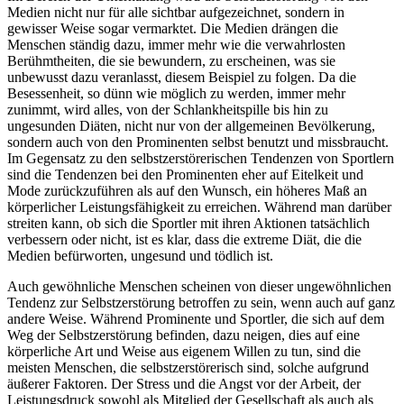
Medien nicht nur für alle sichtbar aufgezeichnet, sondern in
gewisser Weise sogar vermarktet. Die Medien drängen die
Menschen ständig dazu, immer mehr wie die verwahrlosten
Berühmtheiten, die sie bewundern, zu erscheinen, was sie
unbewusst dazu veranlasst, diesem Beispiel zu folgen. Da die
Besessenheit, so dünn wie möglich zu werden, immer mehr
zunimmt, wird alles, von der Schlankheitspille bis hin zu
ungesunden Diäten, nicht nur von der allgemeinen Bevölkerung,
sondern auch von den Prominenten selbst benutzt und missbraucht.
Im Gegensatz zu den selbstzerstörerischen Tendenzen von Sportlern
sind die Tendenzen bei den Prominenten eher auf Eitelkeit und
Mode zurückzuführen als auf den Wunsch, ein höheres Maß an
körperlicher Leistungsfähigkeit zu erreichen. Während man darüber
streiten kann, ob sich die Sportler mit ihren Aktionen tatsächlich
verbessern oder nicht, ist es klar, dass die extreme Diät, die die
Medien befürworten, ungesund und tödlich ist.
Auch gewöhnliche Menschen scheinen von dieser ungewöhnlichen
Tendenz zur Selbstzerstörung betroffen zu sein, wenn auch auf ganz
andere Weise. Während Prominente und Sportler, die sich auf dem
Weg der Selbstzerstörung befinden, dazu neigen, dies auf eine
körperliche Art und Weise aus eigenem Willen zu tun, sind die
meisten Menschen, die selbstzerstörerisch sind, solche aufgrund
äußerer Faktoren. Der Stress und die Angst vor der Arbeit, der
Leistungsdruck sowohl als Mitglied der Gesellschaft als auch als