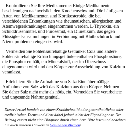
– Kontrollieren Sie Ihre Medikamente: Einige Medikamente
beschleunigen nachweislich den Knochenschwund. Die häufigsten
Arten von Medikamenten sind Kortikosteroide, die bei
verschiedenen Erkrankungen wie rheumatischen, allergischen und
Atemwegserkrankungen eingenommen werden, L-Thyroxin, ein
Schilddrüsenmittel, und Furosemid, ein Diuretikum, das gegen
Flüssigkeitsansammlungen in Verbindung mit Bluthochdruck und
Nierenproblemen eingesetzt wird.
– Vermeiden Sie kohlensäurehaltige Getränke: Cola und andere
kohlensäurehaltige Erfrischungsgetränke enthalten Phosphorsäure,
die Phosphor enthält, ein Mineralstoff, der im Überschuss
eingenommen wird und den Körper zur Ausscheidung von Kalzium
veranlasst.
– Erleichtern Sie die Aufnahme von Salz: Eine übermäßige
Aufnahme von Salz wirft das Kalzium aus dem Körper. Nehmen
Sie daher Salz nicht mehr als nötig ein. Vermeiden Sie verarbeitete
und ungesunde Nahrungsmittel.
Dieser Artikel handelt von einem Krankheitsbild oder gesundheitlichen oder
medizinischen Thema und dient dabei jedoch nicht der Eigendiagnose. Der
Beitrag ersetzt nicht eine Diagnose durch einen Arzt. Bitte lesen und beachten
Sie auch unseren Hinweis zu
Gesundheitsthemen
!