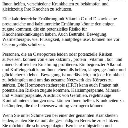
Ihnen helfen, verschiedene Krankheiten zu bekämpfen und
gleichzeitig Ihre Knochen zu schützen.
Eine kalorienreiche Ernährung mit Vitamin C und D sowie eine
proteinreiche und kalziumreiche Ernährung könnte denjenigen
zugute kommen, die ein potenzielles Risiko für
Knochenerkrankungen haben. Auch Bettruhe, Bewegung,
Wärmetherapie, viel Flüssigkeit, Hautpflege usw. können Sie vor
Osteomyelitis schützen.
Personen, die an Osteoporose leiden oder potenzielle Risiken
aufweisen, können von einer kalzium-, protein-, vitamin-, bor- und
mineralstoffreichen Ernährung profitieren. Ein begrenzter Alkohol-
und Koffeingehalt kann Ihnen ebenfalls helfen, länger, gesünder und
glücklicher zu leben. Bewegung ist unerlässlich, um jede Krankheit
zu bekämpfen und um das gesamte Netzwerk des Körpers zu
stärken. Die Hormonersatztherapie (HRT) kann auch Frauen mit
potenziellen Risiken zugute kommen. Kalziumpräparate, Mineral-
und Vitaminpräparate, Ausdruck von Gefühlen, regelmäßige
Kontrolluntersuchungen usw. können Ihnen helfen, Krankheiten zu
bekämpfen, die die Lebenserwartung verringern können.
Wenn Sie unter Schmerzen bei einer der genannten Krankheiten
leiden, achten Sie darauf, die geschädigten Bereiche zu schützen.
Sie möchten die schmerzgeplagten Bereiche ruhigstellen und