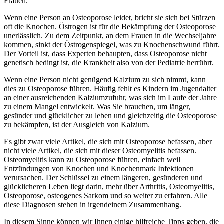
Frauen.
Wenn eine Person an Osteoporose leidet, bricht sie sich bei Stürzen
oft die Knochen. Östrogen ist für die Bekämpfung der Osteoporose
unerlässlich. Zu dem Zeitpunkt, an dem Frauen in die Wechseljahre
kommen, sinkt der Östrogenspiegel, was zu Knochenschwund führt.
Der Vorteil ist, dass Experten behaupten, dass Osteoporose nicht
genetisch bedingt ist, die Krankheit also von der Pediatrie herrührt.
Wenn eine Person nicht genügend Kalzium zu sich nimmt, kann
dies zu Osteoporose führen. Häufig fehlt es Kindern im Jugendalter
an einer ausreichenden Kalziumzufuhr, was sich im Laufe der Jahre
zu einem Mangel entwickelt. Was Sie brauchen, um länger,
gesünder und glücklicher zu leben und gleichzeitig die Osteoporose
zu bekämpfen, ist der Ausgleich von Kalzium.
Es gibt zwar viele Artikel, die sich mit Osteoporose befassen, aber
nicht viele Artikel, die sich mit dieser Osteomyelitis befassen.
Osteomyelitis kann zu Osteoporose führen, einfach weil
Entzündungen von Knochen und Knochenmark Infektionen
verursachen. Der Schlüssel zu einem längeren, gesünderen und
glücklicheren Leben liegt darin, mehr über Arthritis, Osteomyelitis,
Osteoporose, osteogenes Sarkom und so weiter zu erfahren. Alle
diese Diagnosen stehen in irgendeinem Zusammenhang.
In diesem Sinne können wir Ihnen einige hilfreiche Tipps geben, die