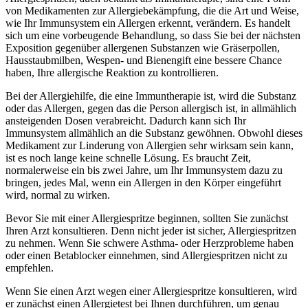
von Medikamenten zur Allergiebekämpfung, die die Art und Weise,
wie Ihr Immunsystem ein Allergen erkennt, verändern. Es handelt
sich um eine vorbeugende Behandlung, so dass Sie bei der nächsten
Exposition gegenüber allergenen Substanzen wie Gräserpollen,
Hausstaubmilben, Wespen- und Bienengift eine bessere Chance
haben, Ihre allergische Reaktion zu kontrollieren.
Bei der Allergiehilfe, die eine Immuntherapie ist, wird die Substanz
oder das Allergen, gegen das die Person allergisch ist, in allmählich
ansteigenden Dosen verabreicht. Dadurch kann sich Ihr
Immunsystem allmählich an die Substanz gewöhnen. Obwohl dieses
Medikament zur Linderung von Allergien sehr wirksam sein kann,
ist es noch lange keine schnelle Lösung. Es braucht Zeit,
normalerweise ein bis zwei Jahre, um Ihr Immunsystem dazu zu
bringen, jedes Mal, wenn ein Allergen in den Körper eingeführt
wird, normal zu wirken.
Bevor Sie mit einer Allergiespritze beginnen, sollten Sie zunächst
Ihren Arzt konsultieren. Denn nicht jeder ist sicher, Allergiespritzen
zu nehmen. Wenn Sie schwere Asthma- oder Herzprobleme haben
oder einen Betablocker einnehmen, sind Allergiespritzen nicht zu
empfehlen.
Wenn Sie einen Arzt wegen einer Allergiespritze konsultieren, wird
er zunächst einen Allergietest bei Ihnen durchführen, um genau