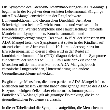
Die Symptome des Adenosin-Desaminase-Mangels (ADA-Mangel)
beginnen in der Regel vor dem sechsten Lebensmonat. Säuglinge
mit ADA-Mangel entwickeln in der Regel schwere
Lungeninfektionen und chronischen Durchfall. Sie haben
Schwierigkeiten bei der Gewichtszunahme und wachsen nicht
besonders gut. Weitere Symptome sind Hautausschläge, fehlende
Mandeln und Lymphknoten, Knochenanomalien und
Entwicklungsverzögerungen. Bei etwa 10-15 % der Menschen mit
ADA-Mangel treten die Symptome erst später in der Kindheit auf,
oft zwischen dem Alter von 1 und 10 Jahren oder sogar erst im
Erwachsenenalter. In diesen Fällen wird in der Regel ein
kombinierter Immundefekt (CID)“ diagnostiziert, da die Symptome
zunächst milder sind als bei SCID. Im Laufe der Zeit können
Menschen mit der milderen Form des ADA-Mangels jedoch
chronische Lungenschäden, Unterernährung und andere
Gesundheitsprobleme entwickeln.
Es gibt einige Menschen, die einen partiellen ADA-Mangel haben.
Menschen mit diesem Zustand haben eine geringe Menge des ADA-
Enzyms in einigen Zellen, aber ein normales Immunsystem.
Partieller ADA-Mangel gilt als gutartige Erkrankung, die keine
gesundheitlichen Probleme verursacht.
In dieser Tabelle sind die Symptome aufgeführt, die Menschen mit