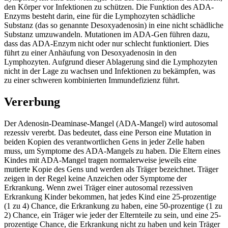
den Körper vor Infektionen zu schützen. Die Funktion des ADA-
Enzyms besteht darin, eine für die Lymphozyten schädliche
Substanz (das so genannte Desoxyadenosin) in eine nicht schädliche
Substanz umzuwandeln. Mutationen im ADA-Gen führen dazu,
dass das ADA-Enzym nicht oder nur schlecht funktioniert. Dies
führt zu einer Anhäufung von Desoxyadenosin in den
Lymphozyten. Aufgrund dieser Ablagerung sind die Lymphozyten
nicht in der Lage zu wachsen und Infektionen zu bekämpfen, was
zu einer schweren kombinierten Immundefizienz führt.
Vererbung
Der Adenosin-Deaminase-Mangel (ADA-Mangel) wird autosomal
rezessiv vererbt. Das bedeutet, dass eine Person eine Mutation in
beiden Kopien des verantwortlichen Gens in jeder Zelle haben
muss, um Symptome des ADA-Mangels zu haben. Die Eltern eines
Kindes mit ADA-Mangel tragen normalerweise jeweils eine
mutierte Kopie des Gens und werden als Träger bezeichnet. Träger
zeigen in der Regel keine Anzeichen oder Symptome der
Erkrankung. Wenn zwei Träger einer autosomal rezessiven
Erkrankung Kinder bekommen, hat jedes Kind eine 25-prozentige
(1 zu 4) Chance, die Erkrankung zu haben, eine 50-prozentige (1 zu
2) Chance, ein Träger wie jeder der Elternteile zu sein, und eine 25-
prozentige Chance, die Erkrankung nicht zu haben und kein Träger