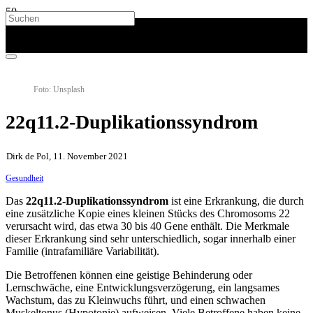
Foto: Unsplash
22q11.2-Duplikationssyndrom
Dirk de Pol, 11. November 2021
Gesundheit
Das
22q11.2-Duplikationssyndrom
ist eine Erkrankung, die durch
eine zusätzliche Kopie eines kleinen Stücks des Chromosoms 22
verursacht wird, das etwa 30 bis 40 Gene enthält. Die Merkmale
dieser Erkrankung sind sehr unterschiedlich, sogar innerhalb einer
Familie (intrafamiliäre Variabilität).
Die Betroffenen können eine geistige Behinderung oder
Lernschwäche, eine Entwicklungsverzögerung, ein langsames
Wachstum, das zu Kleinwuchs führt, und einen schwachen
Muskeltonus (Hypotonie) aufweisen. Viele Betroffene haben keine